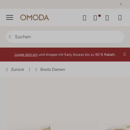
30 Tage Rückgaberecht
Menü
Logge dich ein
und shoppe mit Early Access bis zu
50 % Rabatt.
Zurück
Boots Damen