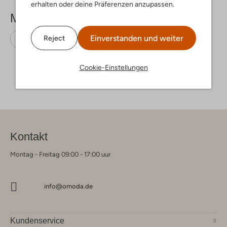
erhalten oder deine Präferenzen anzupassen.
Mehr sehen
Einverstanden und weiter
Reject
Snowboots
Sorel
Wildleder
Cookie-Einstellungen
Kontakt
Montag - Freitag 09:00 - 17:00 uur
info@omoda.de
Kundenservice