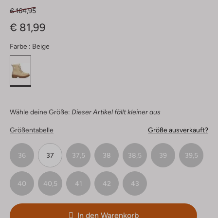
€ 164,95
€ 81,99
Farbe :
Beige
Wähle deine Größe:
Dieser Artikel fällt kleiner aus
Größentabelle
Größe ausverkauft?
36
37
37,5
38
38,5
39
39,5
40
40,5
41
42
43
In den Warenkorb