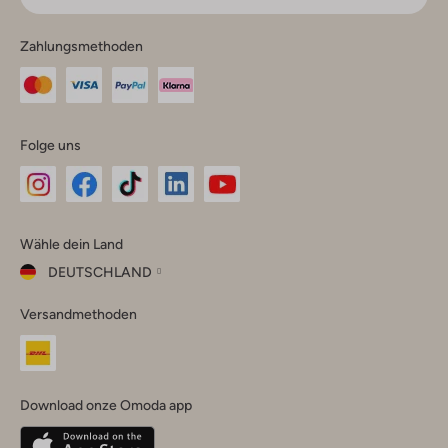
Zahlungsmethoden
Folge uns
Omoda
Omoda
Omoda
Omoda
Omoda
Wähle dein Land
Instagram
Facebook
TikTok
LinkedIn
YouTube
DEUTSCHLAND
Wähle
Versandmethoden
dein
Schließ
Land
Nederland
België
(Nederlands)
Download onze Omoda app
Belgique
(Français)