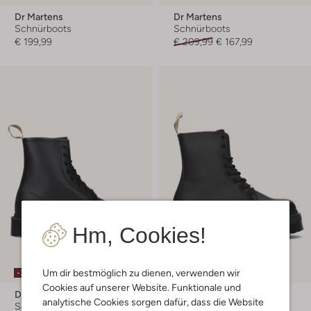
Dr Martens
Dr Martens
Schnürboots
Schnürboots
€ 199,99
€ 209,99
€ 167,99
Hm, Cookies!
Letzte Größen
Um dir bestmöglich zu dienen, verwenden wir
-30%
-30%
Cookies auf unserer Website. Funktionale und
Dr Martens
Dr Martens
analytische Cookies sorgen dafür, dass die Website
Schnürboots
Schnürboots