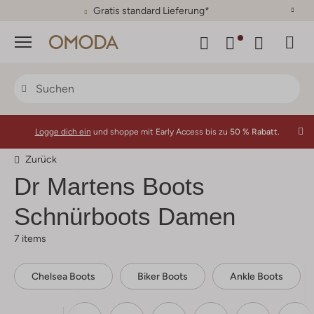
30 Tage Rückgaberecht
Menü
Logge dich ein
und shoppe mit Early Access bis zu
50 % Rabatt.
Zurück
Dr Martens
Boots
Schnürboots Damen
7 items
Chelsea Boots
Biker Boots
Ankle Boots