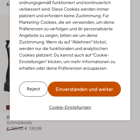
ordnungsgemäß funktioniert und kontinuierlich
€ 219,95
€ 153,99
€ 229,95
€ 160,99
verbessert wird. Diese Cookies werden immer
platziert und erfordern keine Zustimmung. Für
Marketing-Cookies, die wir verwenden, um deine
Präferenzen zu verfolgen und dir personalisierte
Angebote zu zeigen, bitten wir um deine
Zustimmung. Wenn du auf "Ablehnen" klickst,
werden nur die funktionalen und analytischen
Cookies platziert. Du kannst auch auf "Cookie-
Einstellungen" klicken, um mehr Informationen zu
erhalten oder deine Präferenzen anzupassen.
Einverstanden und weiter
Reject
Cookie-Einstellungen
-30%
Dr Martens
Schnürboots
€ 199,95
€ 139,99