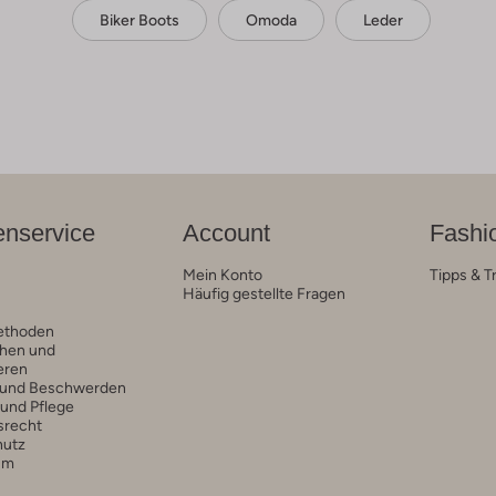
Biker Boots
Omoda
Leder
nservice
Account
Fashi
Mein Konto
Tipps & T
Häufig gestellte Fragen
ethoden
hen und
eren
 und Beschwerden
 und Pflege
srecht
hutz
um