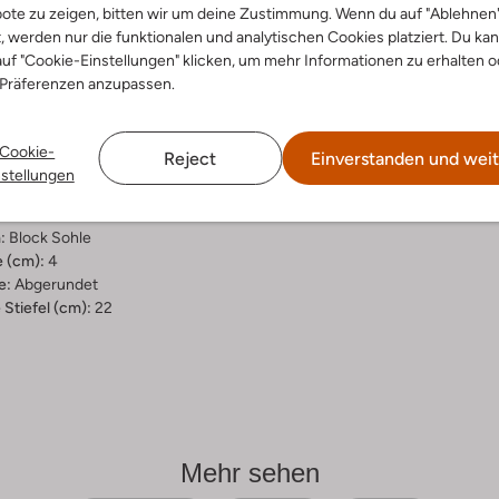
ote zu zeigen, bitten wir um deine Zustimmung. Wenn du auf "Ablehnen
ensetzung &
t, werden nur die funktionalen und analytischen Cookies platziert. Du ka
uf "Cookie-Einstellungen" klicken, um mehr Informationen zu erhalten o
rm
 Präferenzen anzupassen.
warz
ial:
Leder
Cookie-
Reject
Einverstanden und weit
al:
Stoff/textil, Leder
nstellungen
hle:
Gummi
:
Reißverschluss
:
Block Sohle
 (cm):
4
e:
Abgerundet
Stiefel (cm):
22
Mehr sehen