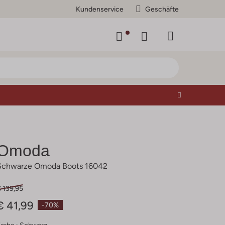
Kundenservice
Geschäfte
Omoda
Schwarze Omoda Boots 16042
 139,95
€ 41,99
-70%