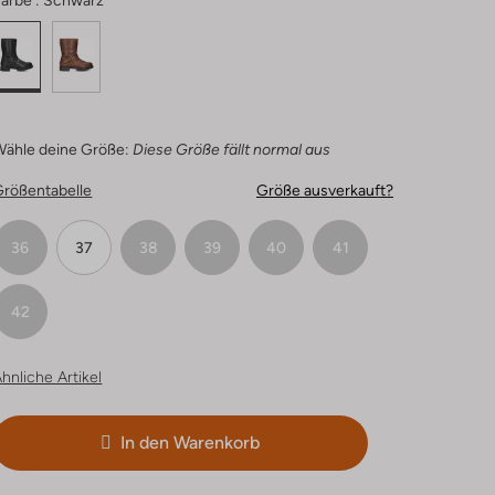
arbe :
Schwarz
Wähle deine Größe:
Diese Größe fällt normal aus
Größentabelle
Größe ausverkauft?
36
37
38
39
40
41
42
hnliche Artikel
In den Warenkorb