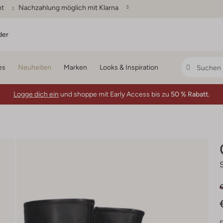
ht
Nachzahlung möglich mit Klarna
der
es
Neuheiten
Marken
Looks & Inspiration
Logge dich ein
und shoppe mit Early Access bis zu
50 % Rabatt.
€