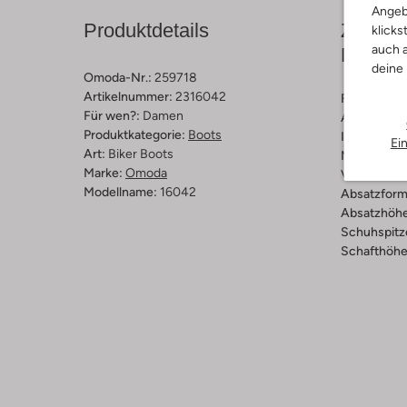
Angeb
Produktdetails
Zusamm
klicks
auch a
Passfo
deine
Omoda-Nr.:
259718
Artikelnummer:
2316042
Farbe :
Sch
Für wen?:
Damen
Außenmater
Produktkategorie:
Boots
Innenmateri
Ei
Art:
Biker Boots
Material So
Marke:
Omoda
Verschluss
Modellname:
16042
Absatzform
Absatzhöhe
Schuhspitz
Schafthöhe 