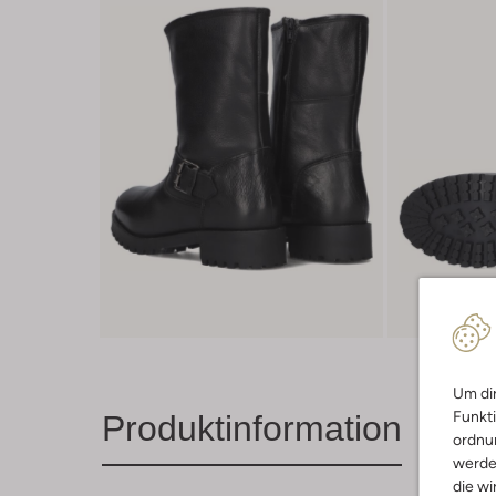
Um dir
Funkti
Produktinformation
ordnun
werde
die wi