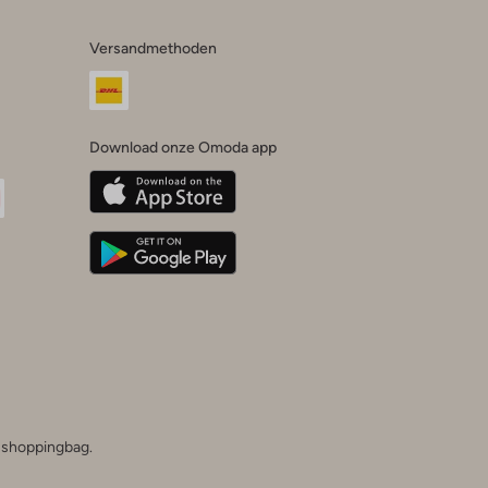
Versandmethoden
Download onze Omoda app
oda
n
uTube
he shoppingbag.