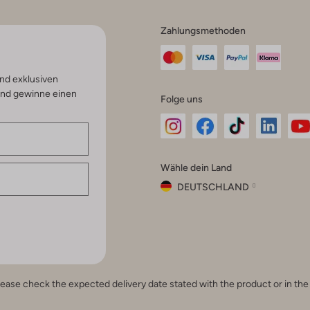
Zahlungsmethoden
nd exklusiven
und gewinne einen
Folge uns
Omoda
Omoda
Omoda
Omoda
Om
Wähle dein Land
Instagram
Facebook
TikTok
LinkedI
Yo
DEUTSCHLAND
Wähle
dein
Schließ
Land
Nederland
België
(Nederlands)
e, please check the expected delivery date stated with the product or in t
Belgique
(Français)