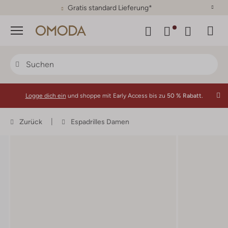
30 Tage Rückgaberecht
Menü
Logge dich ein
und shoppe mit Early Access bis zu
50 % Rabatt.
Zurück
Espadrilles Damen