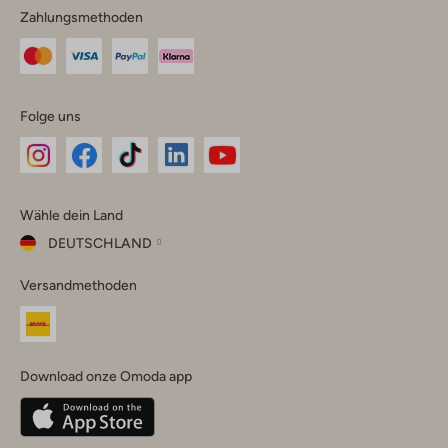
Zahlungsmethoden
Folge uns
Omoda
Omoda
Omoda
Omoda
Omoda
Wähle dein Land
Instagram
Facebook
TikTok
LinkedIn
YouTube
DEUTSCHLAND
Wähle
Versandmethoden
dein
Schließ
Land
Nederland
België
(Nederlands)
Download onze Omoda app
Belgique
(Français)
Deutschland