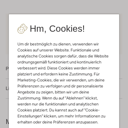
Kostenloser Versand
ab € 75 für Club-Omoda
Hm, Cookies!
Mitglieder in Deutschland
Kauf auf Rechnung
30 Tagen
Rückgaberecht
Um dir bestmöglich zu dienen, verwenden wir
Cookies auf unserer Website. Funktionale und
analytische Cookies sorgen dafür, dass die Website
ordnungsgemäß funktioniert und kontinuierlich
verbessert wird. Diese Cookies werden immer
Produktinformation
platziert und erfordern keine Zustimmung. Für
Marketing-Cookies, die wir verwenden, um deine
Präferenzen zu verfolgen und dir personalisierte
Lieferung & Rückgabe
Angebote zu zeigen, bitten wir um deine
Zustimmung. Wenn du auf "Ablehnen" klickst,
werden nur die funktionalen und analytischen
Cookies platziert. Du kannst auch auf "Cookie-
Einstellungen" klicken, um mehr Informationen zu
Mehr sehen
erhalten oder deine Präferenzen anzupassen.