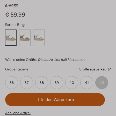
€ 119,99
€ 59,99
Farbe :
Beige
Wähle deine Größe:
Dieser Artikel fällt kleiner aus
Größentabelle
Größe ausverkauft?
36
37
38
39
40
41
42
In den Warenkorb
Ähnliche Artikel