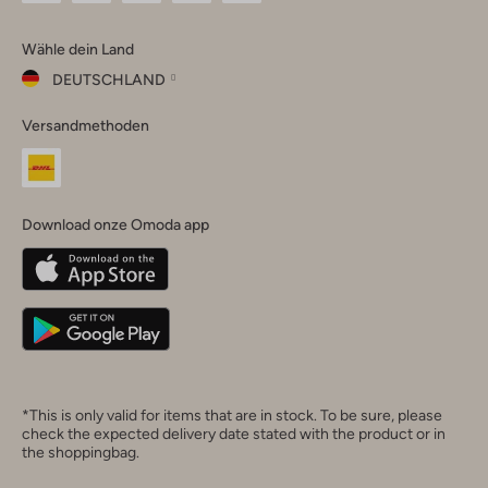
Omoda
Omoda
Omoda
Omoda
Omoda
Wähle dein Land
Instagram
Facebook
TikTok
LinkedIn
YouTube
DEUTSCHLAND
Wähle
Versandmethoden
dein
Schließ
Land
Nederland
België
(Nederlands)
Download onze Omoda app
Belgique
(Français)
Deutschland
*This is only valid for items that are in stock. To be sure, please
check the expected delivery date stated with the product or in
the shoppingbag.