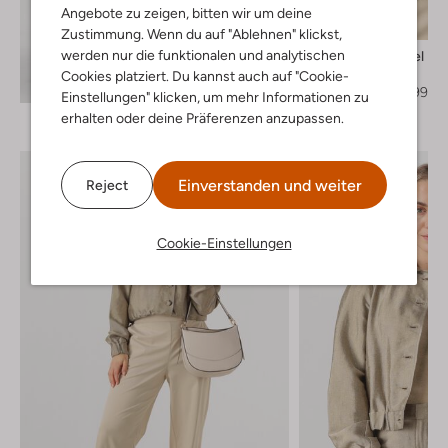
Letzter Artikel
Angebote zu zeigen, bitten wir um deine
-40%
Zustimmung. Wenn du auf "Ablehnen" klickst,
werden nur die funktionalen und analytischen
Aimee The Label
Cardigans
Cookies platziert. Du kannst auch auf "Cookie-
Entdecke den Look
€ 149,99
€ 89,99
Einstellungen" klicken, um mehr Informationen zu
erhalten oder deine Präferenzen anzupassen.
Einverstanden und weiter
Reject
Cookie-Einstellungen