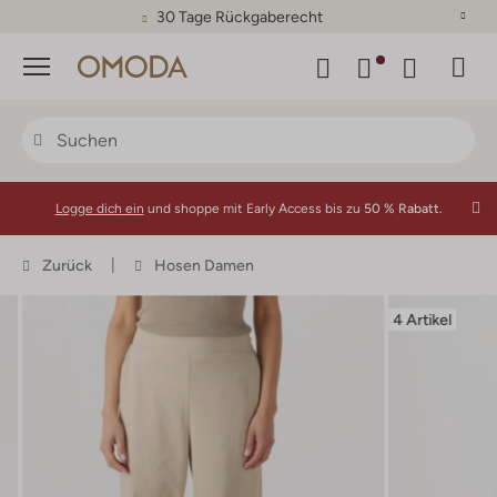
30 Tage Rückgaberecht
Menü
Logge dich ein
und shoppe mit Early Access bis zu
50 % Rabatt.
Zurück
Hosen Damen
4 Artikel