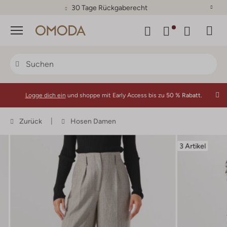
30 Tage Rückgaberecht
Menü
Logge dich ein
und shoppe mit Early Access bis zu
50 % Rabatt.
Zurück
Hosen Damen
3 Artikel