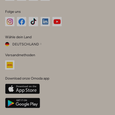
Folge uns
Omoda
Omoda
Omoda
Omoda
Omoda
Wähle dein Land
Instagram
Facebook
TikTok
LinkedIn
YouTube
DEUTSCHLAND
Wähle
Versandmethoden
dein
Schließ
Land
Nederland
België
(Nederlands)
Download onze Omoda app
Belgique
(Français)
Deutschland