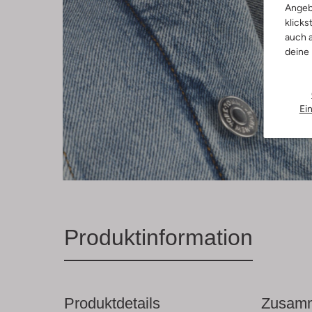
Angeb
klicks
auch a
deine
Ei
Produktinformation
Produktdetails
Zusamm