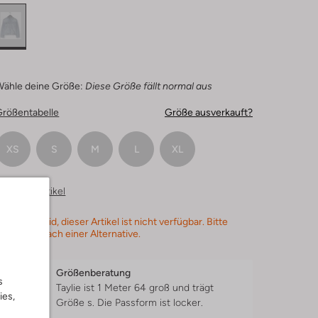
Wähle deine Größe:
Diese Größe fällt normal aus
Größentabelle
Größe ausverkauft?
XS
S
M
L
XL
hnliche Artikel
s tut uns leid, dieser Artikel ist nicht verfügbar. Bitte
uchst du nach einer Alternative.
Größenberatung
s
Taylie ist 1 Meter 64 groß und trägt
ies,
Größe s.
Die Passform ist
locker
.