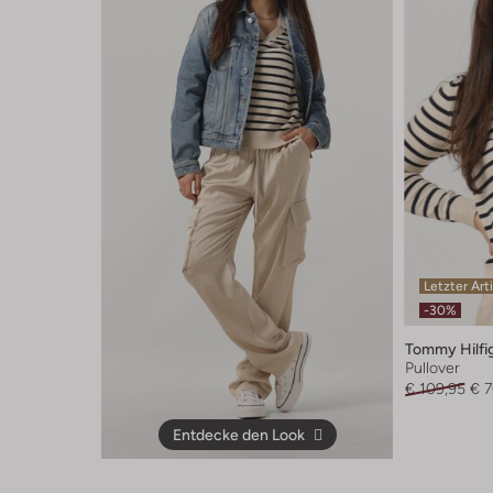
Letzter Art
-30%
Tommy Hilfi
Pullover
€ 109,95
€ 7
Entdecke den Look