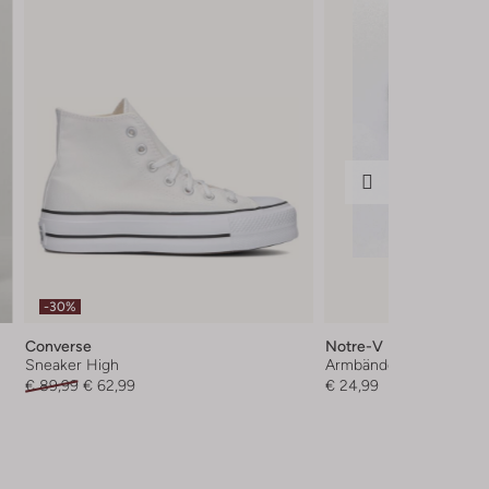
-30%
Converse
Notre-V
Sneaker High
Armbänder
€ 89,99
€ 62,99
€ 24,99