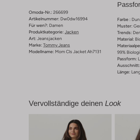
Passfo
Omoda-Nr.:
266699
Artikelnummer:
Dw0dw16994
Farbe :
Dun
Für wen?:
Damen
Muster:
Ge
Produktkategorie:
Jacken
Trends:
Den
Art:
Jeansjacken
Material:
Bi
Marke:
Tommy Jeans
Materiaalp
Modellname:
Mom Cls Jacket Ah7131
99% Biologi
Passform:
L
Ausschnitt:
Länge:
Lan
Vervollständige deinen
Look