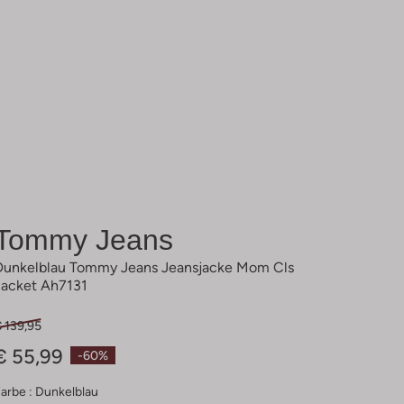
Tommy Jeans
Dunkelblau Tommy Jeans Jeansjacke Mom Cls
Jacket Ah7131
 139,95
€ 55,99
-60%
arbe :
Dunkelblau