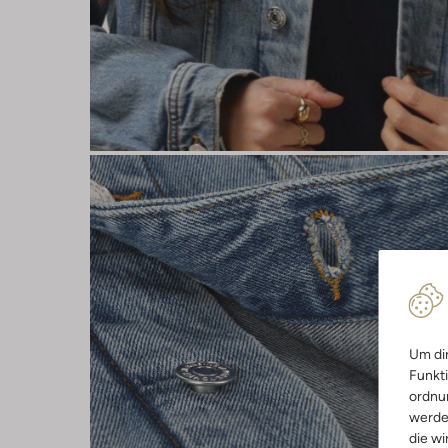
Um dir
Funkti
ordnun
werde
die wi