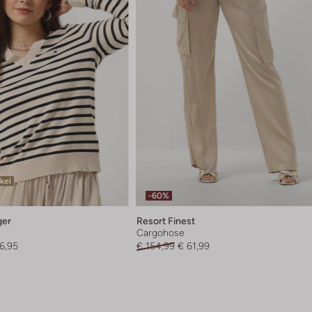
ikel
-60%
ger
Resort Finest
Cargohose
6,95
€ 154,99
€ 61,99