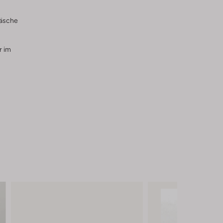
wäsche
r im