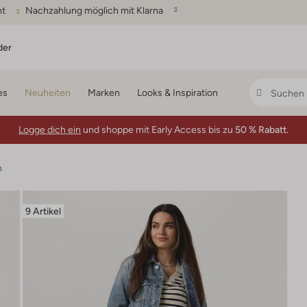
ht
Nachzahlung möglich mit Klarna
der
es
Neuheiten
Marken
Looks & Inspiration
Logge dich ein
und shoppe mit Early Access bis zu
50 % Rabatt.
n
9 Artikel