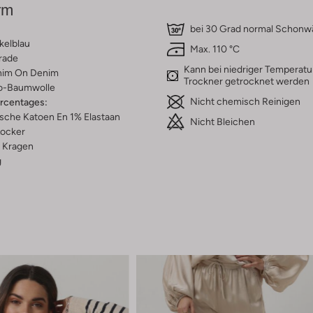
rm
bei 30 Grad normal Schon
kelblau
Max. 110 °C
rade
Kann bei niedriger Temperatu
im On Denim
Trockner getrocknet werden
o-Baumwolle
Nicht chemisch Reinigen
ercentages:
sche Katoen En 1% Elastaan
Nicht Bleichen
ocker
Kragen
g