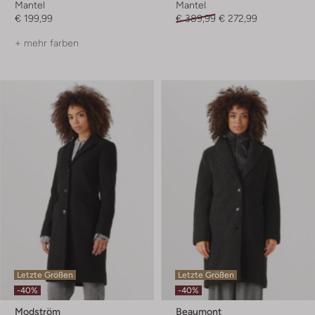
Mantel
Mantel
€ 199,99
€ 389,99
€ 272,99
+ mehr farben
Letzte Größen
Letzte Größen
-40%
-40%
Modström
Beaumont