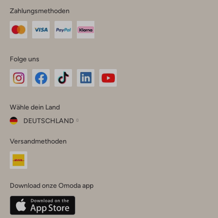
Zahlungsmethoden
Folge uns
Omoda
Omoda
Omoda
Omoda
Omoda
Wähle dein Land
Instagram
Facebook
TikTok
LinkedIn
YouTube
DEUTSCHLAND
Wähle
Versandmethoden
dein
Schließ
Land
Nederland
België
(Nederlands)
Download onze Omoda app
Belgique
(Français)
Deutschland