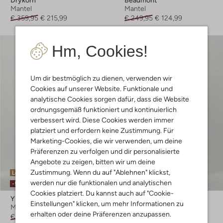
Mantel
Mantel
€ 359,95
€ 215,99
€ 249,95
€ 124,99
Hm, Cookies!
Um dir bestmöglich zu dienen, verwenden wir
Cookies auf unserer Website. Funktionale und
analytische Cookies sorgen dafür, dass die Website
ordnungsgemäß funktioniert und kontinuierlich
verbessert wird. Diese Cookies werden immer
platziert und erfordern keine Zustimmung. Für
Marketing-Cookies, die wir verwenden, um deine
Präferenzen zu verfolgen und dir personalisierte
Angebote zu zeigen, bitten wir um deine
Zustimmung. Wenn du auf "Ablehnen" klickst,
Letzter Artikel
Letzter Artikel
werden nur die funktionalen und analytischen
-50%
-60%
Cookies platziert. Du kannst auch auf "Cookie-
Y.a.s.
Giacomo The Jacket
Einstellungen" klicken, um mehr Informationen zu
Mantel
Mantel
erhalten oder deine Präferenzen anzupassen.
€ 189,95
€ 94,99
€ 299,95
€ 119,99