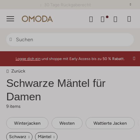
30 Tage Rückgaberecht
Menü
Logge dich ein
und shoppe mit Early Access bis zu
50 % Rabatt.
Zurück
Schwarze Mäntel für
Damen
9 items
Winterjacken
Westen
Wattierte Jacken
Schwarz
Mäntel