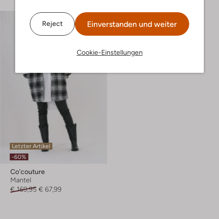
Einverstanden und weiter
Reject
Cookie-Einstellungen
Letzter Artikel
-60%
Co'couture
Mantel
€ 169,95
€ 67,99