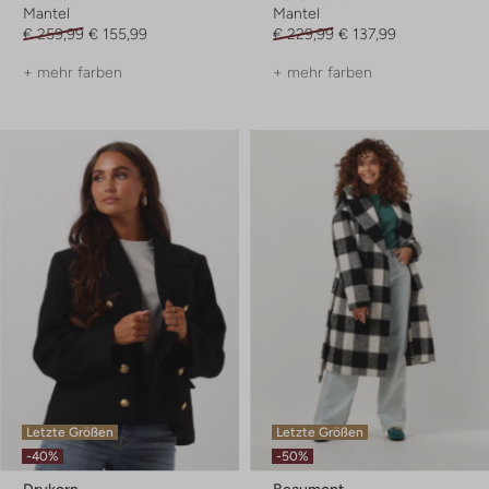
Mantel
Mantel
€ 259,99
€ 155,99
€ 229,99
€ 137,99
+ mehr farben
+ mehr farben
Letzte Größen
Letzte Größen
-40%
-50%
Drykorn
Beaumont