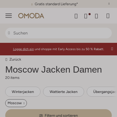
30 Tage Rückgaberecht
Menü
Logge dich ein
und shoppe mit Early Access bis zu
50 % Rabatt.
Zurück
Moscow
Jacken Damen
20 items
Winterjacken
Wattierte Jacken
Übergangsjac
Moscow
Filtern und sortieren