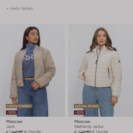
+ mehr farben
Letzte Größen
Letzter Artikel
-50%
-50%
Moscow
Moscow
Jack
Wattierte Jacke
€ 249,99
€ 124,99
€ 229,99
€ 114,99