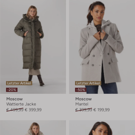
Letzter Artikel
Letzter Artikel
-20%
-50%
Moscow
Moscow
Wattierte Jacke
Mantel
€ 499,99
€ 399,99
€ 399,99
€ 199,99