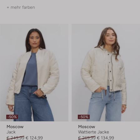
+ mehr farben
-50%
-50%
Moscow
Moscow
Jack
Wattierte Jacke
€ 249,99
€ 124,99
€ 269,99
€ 134,99