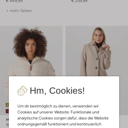
€ 449,99
€ 259,99
+ mehr farben
Hm, Cookies!
Letzter Artikel
Letzter Artikel
Um dir bestmöglich zu dienen, verwenden wir
-20%
-20%
Cookies auf unserer Website. Funktionale und
analytische Cookies sorgen dafür, dass die Website
Moscow
Moscow
ordnungsgemäß funktioniert und kontinuierlich
Wattierte Jacke
Mantel