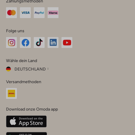
Zahlungsmethoden
Folge uns
Omoda
Omoda
Omoda
Omoda
Omoda
Wähle dein Land
Instagram
Facebook
TikTok
LinkedIn
YouTube
DEUTSCHLAND
Wähle
Versandmethoden
dein
Schließ
Land
Nederland
België
(Nederlands)
Download onze Omoda app
Belgique
(Français)
Deutschland