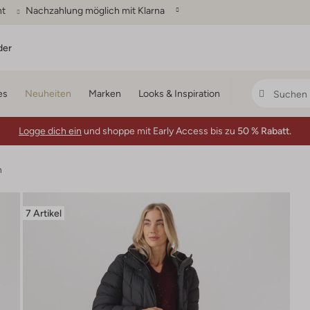
ht
Nachzahlung möglich mit Klarna
der
es
Neuheiten
Marken
Looks & Inspiration
Logge dich ein
und shoppe mit Early Access bis zu
50 % Rabatt.
n
7 Artikel