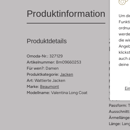
Produktinformation
Um dir
Funkti
ordnun
werde
Produktdetails
Zusamm
die wi
Angeb
Passfo
klicks
Omoda-Nr.:
327129
auch a
Artikelnummer:
Bm09660253
Farbe :
Sch
deine
Für wen?:
Damen
Muster:
Ge
Produktkategorie:
Jacken
Innenmateri
Art:
Wattierte Jacken
Material:
Po
Marke:
Beaumont
Materiaalp
Ei
Modellname:
Valentina Long Coat
100% Polya
Veren
Passform:
T
Ausschnitt:
Ärmellänge
Länge:
Lan