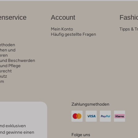
nservice
Account
Fashi
Mein Konto
Tipps & T
Häufig gestellte Fragen
ethoden
hen und
eren
 und Beschwerden
 und Pflege
srecht
hutz
um
Zahlungsmethoden
nd exklusiven
und gewinne einen
Folge uns