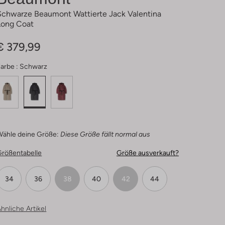
Schwarze Beaumont Wattierte Jack Valentina
Long Coat
€ 379,99
arbe :
Schwarz
Wähle deine Größe:
Diese Größe fällt normal aus
Größentabelle
Größe ausverkauft?
34
36
38
40
42
44
hnliche Artikel