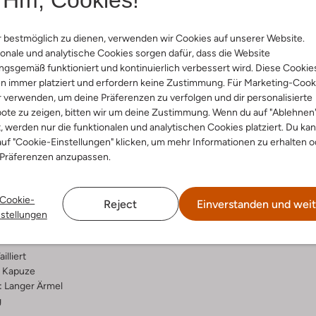
Lieferung & Rückgabe
 bestmöglich zu dienen, verwenden wir Cookies auf unserer Website.
onale und analytische Cookies sorgen dafür, dass die Website
gsgemäß funktioniert und kontinuierlich verbessert wird. Diese Cookie
n immer platziert und erfordern keine Zustimmung. Für Marketing-Cook
ensetzung &
Waschanleitung
r verwenden, um deine Präferenzen zu verfolgen und dir personalisierte
ote zu zeigen, bitten wir um deine Zustimmung. Wenn du auf "Ablehnen
rm
t, werden nur die funktionalen und analytischen Cookies platziert. Du ka
30 bei 30 Grad Schonwäsc
uf "Cookie-Einstellungen" klicken, um mehr Informationen zu erhalten o
warz
 Präferenzen anzupassen.
Max. 110 °C
steppt
Kann bei niedriger Temperatu
al:
Polyamid
Trockner getrocknet werden
lyamid
Cookie-
Reject
Einverstanden und weit
ercentages:
Besondere chemische Rein
nstellungen
mide / Voering: 90% Dons 10%
ailliert
Kapuze
:
Langer Ärmel
g