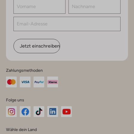
Jetzt einschreiben
Zahlungsmethoden
Folge uns
Omoda
Omoda
Omoda
Omoda
Omoda
Wähle dein Land
Instagram
Facebook
TikTok
LinkedIn
YouTube