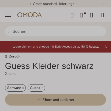
30 Tage Rückgaberecht
Menü
Logge dich ein
und shoppe mit Early Access bis zu
50 % Rabatt.
Zurück
Guess Kleider schwarz
2 items
Schwarz
Guess
Filtern und sortieren