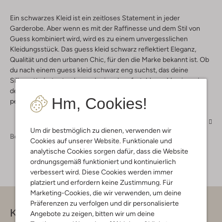
Ein schwarzes Kleid ist ein zeitloses Statement in jeder
Garderobe. Aber wenn es mit der Raffinesse und dem Stil von
Guess kombiniert wird, wird es zu einem unvergesslichen
Kleidungsstück. Das guess kleid schwarz reflektiert Eleganz,
Qualität und den urbanen Chic, für den die Marke bekannt ist. Ob
du nach einem guess kleid schwarz eng suchst, das deine
Silhouette betont, oder nach einer komfortableren Version wie
dem guess kleid schwarz langarm, bei Omoda findest du das
Hm, Cookies!
perfekte Modell.
Mehr
Um dir bestmöglich zu dienen, verwenden wir
Bekleidung
Kleider
Cookies auf unserer Website. Funktionale und
analytische Cookies sorgen dafür, dass die Website
ordnungsgemäß funktioniert und kontinuierlich
verbessert wird. Diese Cookies werden immer
platziert und erfordern keine Zustimmung. Für
Marketing-Cookies, die wir verwenden, um deine
Präferenzen zu verfolgen und dir personalisierte
Kontakt
Angebote zu zeigen, bitten wir um deine