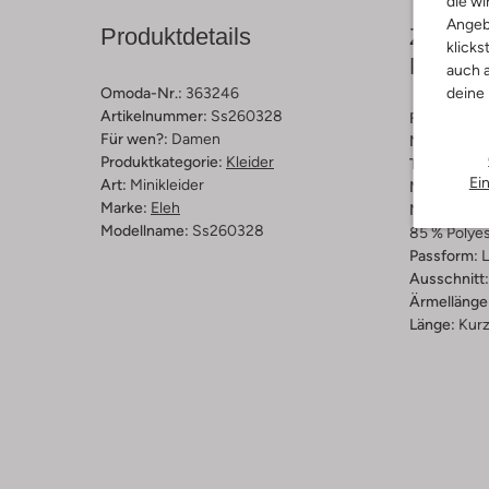
die wi
Angeb
Produktdetails
Zusamm
klicks
Passfo
auch a
Omoda-Nr.:
363246
deine
Artikelnummer:
Ss260328
Farbe :
Hell
Für wen?:
Damen
Muster:
Ge
Produktkategorie:
Kleider
Trends:
We
Ei
Art:
Minikleider
Material:
Sa
Marke:
Eleh
Materiaalp
Modellname:
Ss260328
85 % Polyes
Passform:
L
Ausschnitt:
Ärmellänge
Länge:
Kur