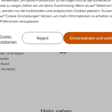
r verwenden, um deine Präferenzen zu verfolgen und dir personalisierte
ote zu zeigen, bitten wir um deine Zustimmung. Wenn du auf "Ablehnen
ensetzung &
Waschanleitung
t, werden nur die funktionalen und analytischen Cookies platziert. Du ka
rm
uf "Cookie-Einstellungen" klicken, um mehr Informationen zu erhalten o
 Präferenzen anzupassen.
Handwäsche
blau
Max. 110 °C
rade
Nicht in den Trockner
Cookie-
dding
Reject
Einverstanden und weit
nstellungen
tin
Chemisch Reinigen
ercentages:
Nicht Bleichen
ter, 15 % Rayon
ocker
Rund
:
Ärmellos
z
Mehr sehen