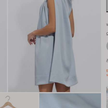
Ä
E
s