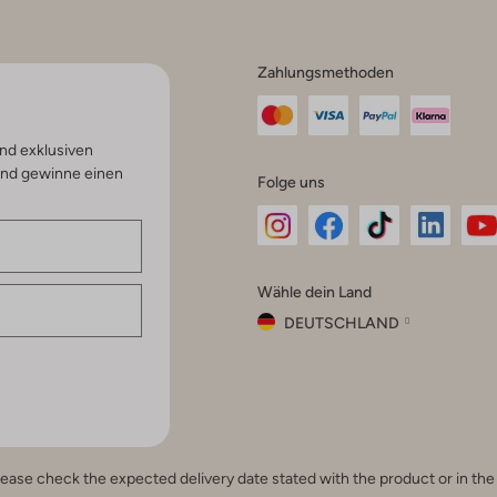
Zahlungsmethoden
nd exklusiven
und gewinne einen
Folge uns
Omoda
Omoda
Omoda
Omoda
Om
Wähle dein Land
Instagram
Facebook
TikTok
LinkedI
Yo
DEUTSCHLAND
Wähle
dein
Schließ
Land
Nederland
België
(Nederlands)
e, please check the expected delivery date stated with the product or in t
Belgique
(Français)