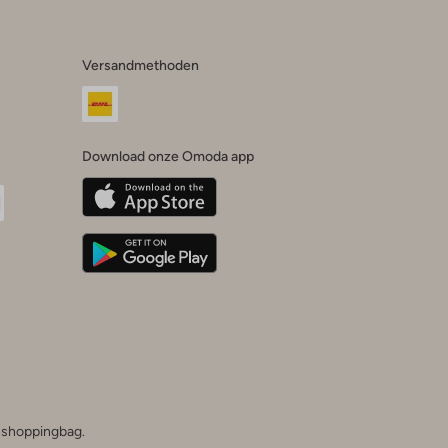
Versandmethoden
Download onze Omoda app
oda
n
uTube
he shoppingbag.