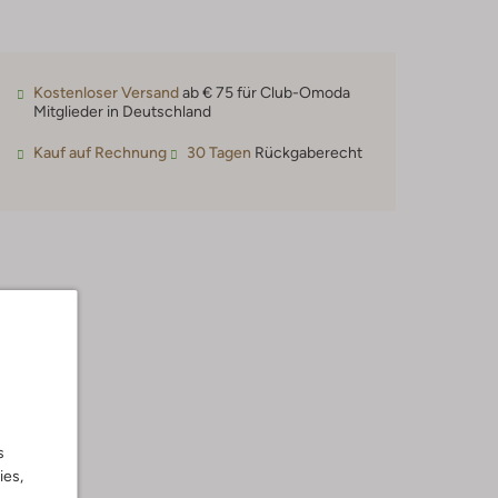
Kostenloser Versand
ab € 75 für Club-Omoda
Mitglieder in Deutschland
Kauf auf Rechnung
30 Tagen
Rückgaberecht
s
ies,