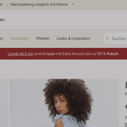
ht
Nachzahlung möglich mit Klarna
der
es
Neuheiten
Marken
Looks & Inspiration
Logge dich ein
und shoppe mit Early Access bis zu
50 % Rabatt.
F