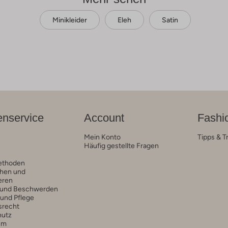
Minikleider
Eleh
Satin
nservice
Account
Fashi
Mein Konto
Tipps & T
Häufig gestellte Fragen
ethoden
hen und
eren
 und Beschwerden
 und Pflege
srecht
hutz
um