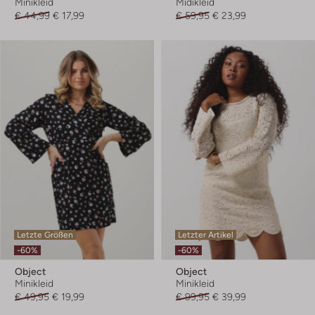
Minikleid
Midikleid
€ 44,99
€ 17,99
€ 59,95
€ 23,99
Letzte Größen
Letzter Artikel
-60%
-60%
Object
Object
Minikleid
Minikleid
€ 49,95
€ 19,99
€ 99,95
€ 39,99