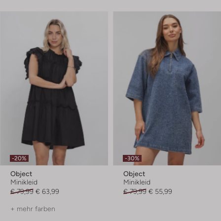
-20%
-30%
Object
Object
Minikleid
Minikleid
€ 79,99
€ 63,99
€ 79,99
€ 55,99
+ mehr farben