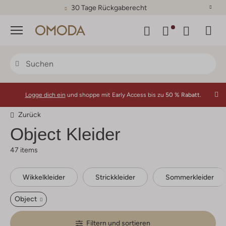
30 Tage Rückgaberecht
Menü
Logge dich ein
und shoppe mit Early Access bis zu
50 % Rabatt.
Zurück
Object Kleider
47 items
Wikkelkleider
Strickkleider
Sommerkleider
Object
Filtern und sortieren