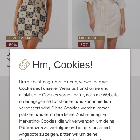
Letzter Artikel
Letzter Artikel
-60%
-30%
Object
Object
Minikleid
Minikleid
Hm, Cookies!
€ 59,99
€ 23,99
€ 64,99
€ 44,99
Um dir bestmöglich zu dienen, verwenden wir
Cookies auf unserer Website. Funktionale und
analytische Cookies sorgen dafür, dass die Website
ordnungsgemäß funktioniert und kontinuierlich
verbessert wird. Diese Cookies werden immer
platziert und erfordern keine Zustimmung. Für
Marketing-Cookies, die wir verwenden, um deine
Präferenzen zu verfolgen und dir personalisierte
Angebote zu zeigen, bitten wir um deine