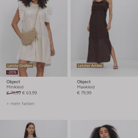
Letzte Größen
Letzter Artikel
-20%
Object
Object
Minikleid
Maxikleid
€ 79,99
€ 63,99
€ 79,99
+ mehr farben