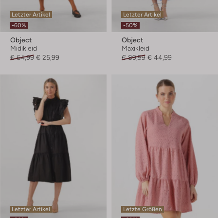
Letzter Artikel
Letzter Artikel
-60%
-50%
Object
Object
Midikleid
Maxikleid
€ 64,99
€ 25,99
€ 89,99
€ 44,99
Letzter Artikel
Letzte Größen