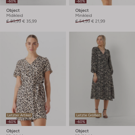
-60%
-60%
Object
Object
Midikleid
Minikleid
€ 89,99
€ 35,99
€ 54,99
€ 21,99
Letzter Artikel
Letzte Größen
-60%
-60%
Object
Object