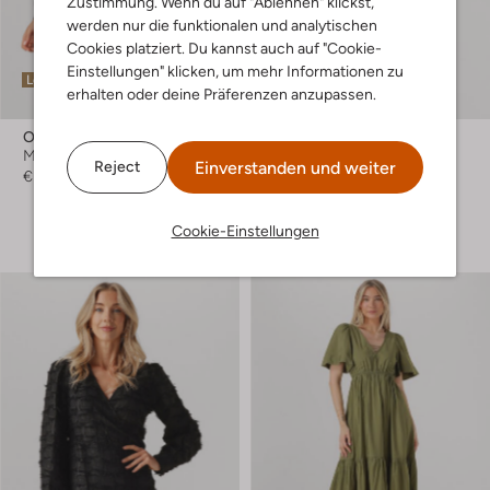
Zustimmung. Wenn du auf "Ablehnen" klickst,
werden nur die funktionalen und analytischen
Cookies platziert. Du kannst auch auf "Cookie-
Einstellungen" klicken, um mehr Informationen zu
Letzte Größen
Letzte Größen
erhalten oder deine Präferenzen anzupassen.
-20%
Object
Object
Minikleid
Minikleid
Einverstanden und weiter
Reject
€ 59,99
€ 49,99
€ 39,99
+ mehr farben
Cookie-Einstellungen