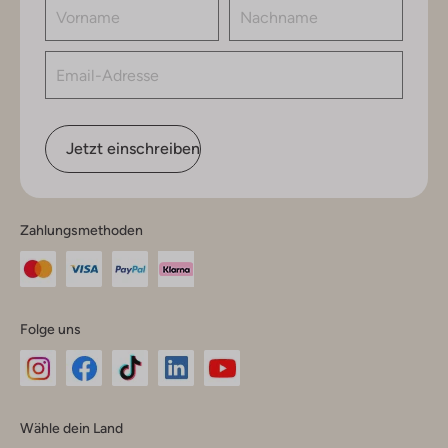
Jetzt einschreiben
Zahlungsmethoden
Folge uns
Omoda
Omoda
Omoda
Omoda
Omoda
Wähle dein Land
Instagram
Facebook
TikTok
LinkedIn
YouTube