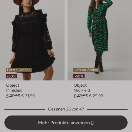
Letzte Größen
Letzter Artikel
-60%
-50%
Object
Object
Minikleid
Midikleid
€ 79,95
€ 31,99
€ 59,95
€ 29,99
Gesehen 36 von 47
Mehr Produkte anzeigen