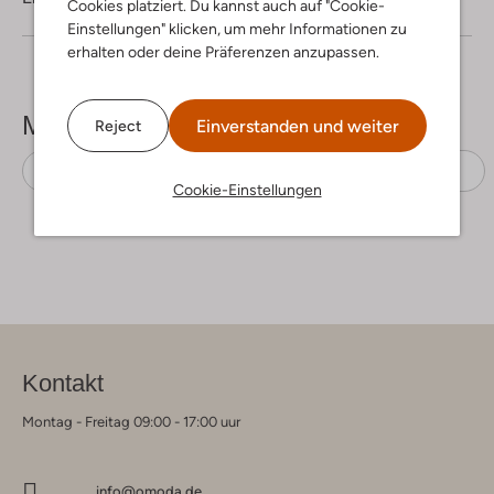
Cookies platziert. Du kannst auch auf "Cookie-
Einstellungen" klicken, um mehr Informationen zu
erhalten oder deine Präferenzen anzupassen.
Mehr sehen
Einverstanden und weiter
Reject
Midikleider
My Essential Wardrobe
Modal
Cookie-Einstellungen
Kontakt
Montag - Freitag 09:00 - 17:00 uur
info@omoda.de