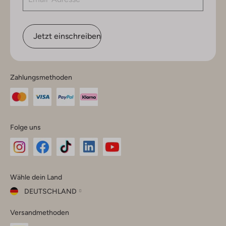
Jetzt einschreiben
Zahlungsmethoden
Folge uns
Omoda
Omoda
Omoda
Omoda
Omoda
Wähle dein Land
Instagram
Facebook
TikTok
LinkedIn
YouTube
DEUTSCHLAND
Wähle
Versandmethoden
dein
Schließ
Land