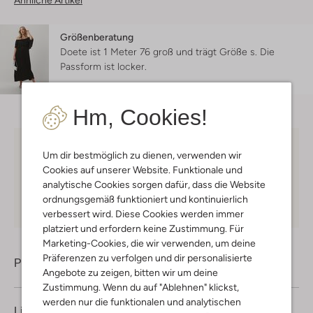
Ähnliche Artikel
Größenberatung
Doete ist 1 Meter 76 groß und trägt Größe s.
Die
Passform ist
locker
.
Hm, Cookies!
Kostenloser Versand
ab € 75 für Club-Omoda
Um dir bestmöglich zu dienen, verwenden wir
Mitglieder in Deutschland
Cookies auf unserer Website. Funktionale und
analytische Cookies sorgen dafür, dass die Website
Kauf auf Rechnung
30 Tagen
Rückgaberecht
ordnungsgemäß funktioniert und kontinuierlich
verbessert wird. Diese Cookies werden immer
platziert und erfordern keine Zustimmung. Für
Marketing-Cookies, die wir verwenden, um deine
Präferenzen zu verfolgen und dir personalisierte
Produktinformation
Angebote zu zeigen, bitten wir um deine
Zustimmung. Wenn du auf "Ablehnen" klickst,
werden nur die funktionalen und analytischen
Lieferung & Rückgabe