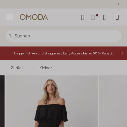
30 Tage Rückgaberecht
Menü
Logge dich ein
und shoppe mit Early Access bis zu
50 % Rabatt.
Zurück
Kleider