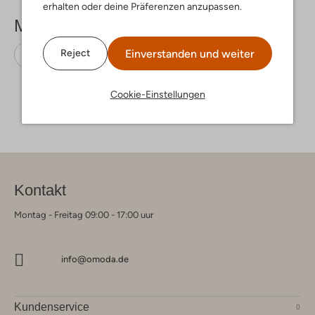
erhalten oder deine Präferenzen anzupassen.
Mehr sehen
Einverstanden und weiter
Reject
Minikleider
Y.a.s.
Baumwolle
Cookie-Einstellungen
Kontakt
Montag - Freitag 09:00 - 17:00 uur
info@omoda.de
Kundenservice