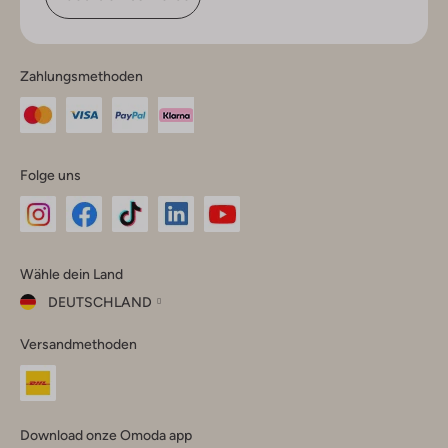
Zahlungsmethoden
Folge uns
Omoda
Omoda
Omoda
Omoda
Omoda
Wähle dein Land
Instagram
Facebook
TikTok
LinkedIn
YouTube
DEUTSCHLAND
Wähle
Versandmethoden
dein
Schließ
Land
Nederland
België
(Nederlands)
Download onze Omoda app