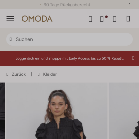
30 Tage Rückgaberecht
Menü
Logge dich ein
und shoppe mit Early Access bis zu
50 % Rabatt.
Zurück
Kleider