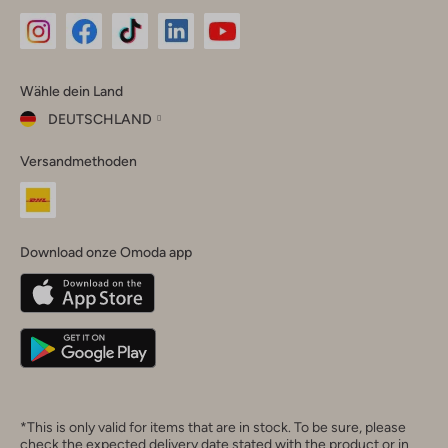
Omoda
Omoda
Omoda
Omoda
Omoda
Wähle dein Land
Instagram
Facebook
TikTok
LinkedIn
YouTube
DEUTSCHLAND
Wähle
Versandmethoden
dein
Schließ
Land
Nederland
België
(Nederlands)
Download onze Omoda app
Belgique
(Français)
Deutschland
*This is only valid for items that are in stock. To be sure, please
check the expected delivery date stated with the product or in