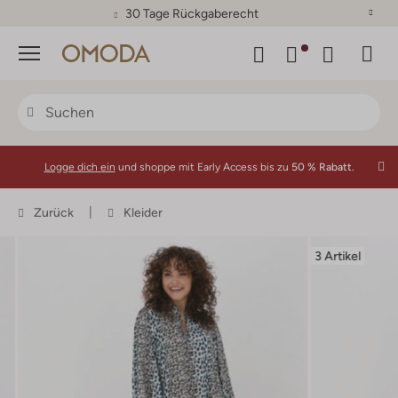
30 Tage Rückgaberecht
Menü
Logge dich ein
und shoppe mit Early Access bis zu
50 % Rabatt.
Zurück
Kleider
3 Artikel