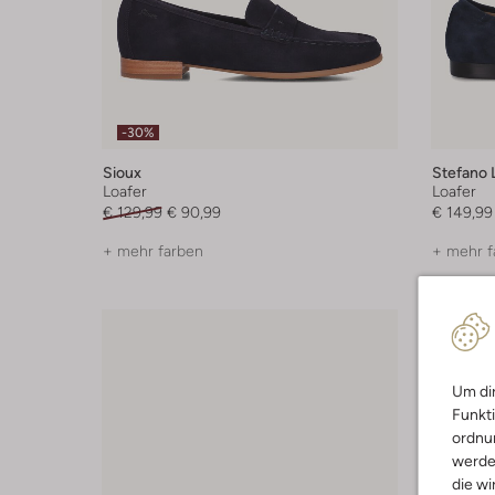
-30%
Sioux
Stefano 
Loafer
Loafer
€ 129,99
€ 90,99
€ 149,99
+ mehr farben
+ mehr f
Um dir
Funkti
ordnun
werde
die wi