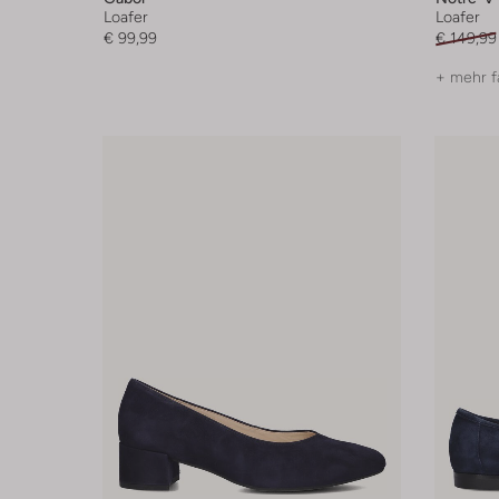
Loafer
Loafer
€ 99,99
€ 149,99
+ mehr f