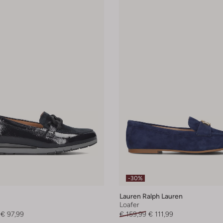
-30%
Lauren Ralph Lauren
Loafer
€ 97,99
€ 159,99
€ 111,99