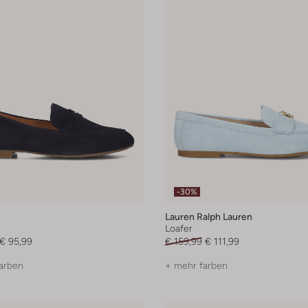
-30%
Lauren Ralph Lauren
Loafer
€ 95,99
€ 159,99
€ 111,99
arben
+ mehr farben