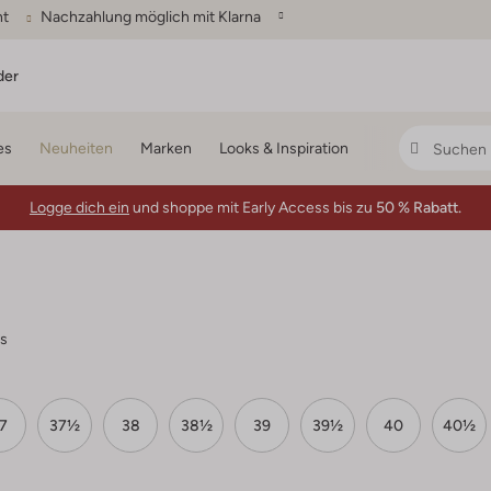
ht
Nachzahlung möglich mit Klarna
der
es
Neuheiten
Marken
Looks & Inspiration
Logge dich ein
und shoppe mit Early Access bis zu
50 % Rabatt.
ms
7
37½
38
38½
39
39½
40
40½