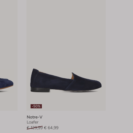
-50%
Notre-V
Loafer
€ 129,99
€ 64,99