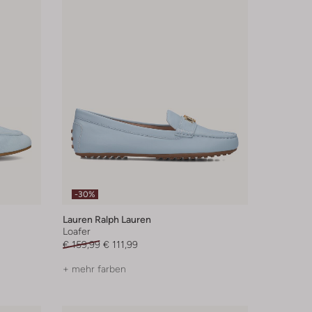
-30%
Lauren Ralph Lauren
Loafer
€ 159,99
€ 111,99
+ mehr farben