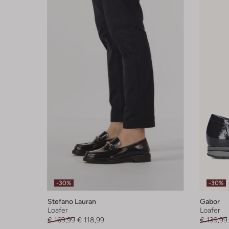
-30%
-30%
Stefano Lauran
Gabor
Loafer
Loafer
€ 169,99
€ 118,99
€ 139,99