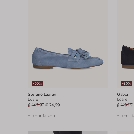
-50%
-20%
Stefano Lauran
Gabor
Loafer
Loafer
€ 149,99
€ 74,99
€ 119,99
+ mehr farben
+ mehr f