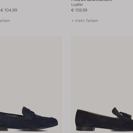
Loafer
€ 104,99
€ 159,99
arben
+ mehr farben