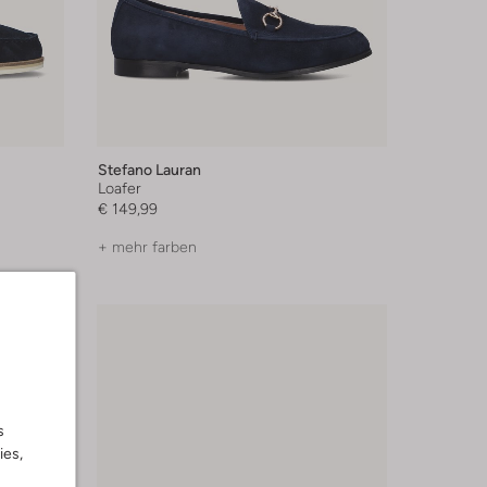
Stefano Lauran
Loafer
€ 149,99
+ mehr farben
s
ies,