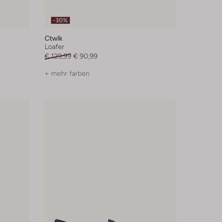
-30%
Ctwlk
Loafer
€ 129,99
€ 90,99
+ mehr farben