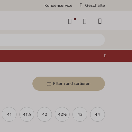
Kundenservice
Geschäfte
Filtern und sortieren
41
41½
42
42½
43
44