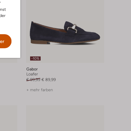
"
nnst
der
er
-10%
Gabor
Loafer
€ 99,99
€ 89,99
+ mehr farben