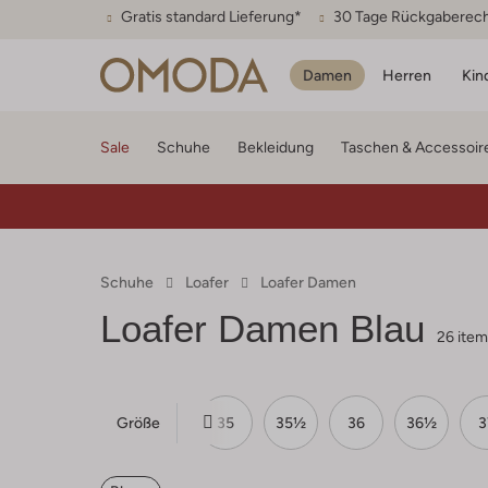
Gratis standard Lieferung*
30 Tage Rückgaberec
Damen
Herren
Kin
Sale
Schuhe
Bekleidung
Taschen & Accessoir
Schuhe
Loafer
Loafer Damen
Loafer Damen Blau
26 ite
Größe
35
35½
36
36½
3