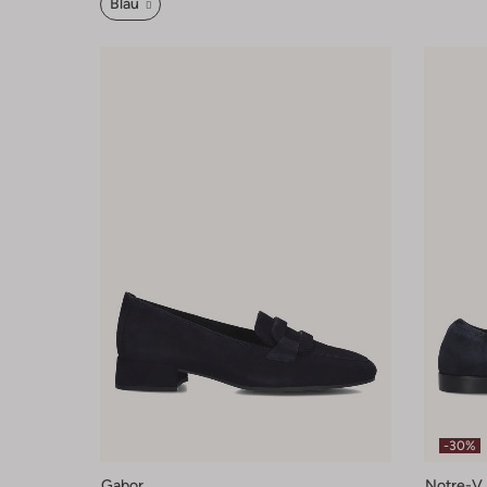
Blau
-30%
Gabor
Notre-V