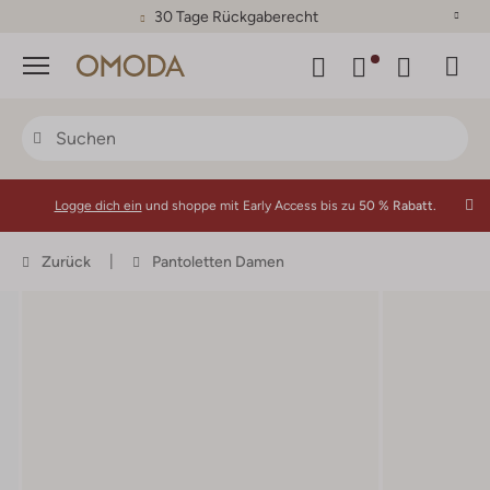
30 Tage Rückgaberecht
Menü
Logge dich ein
und shoppe mit Early Access bis zu
50 % Rabatt.
Zurück
Pantoletten Damen