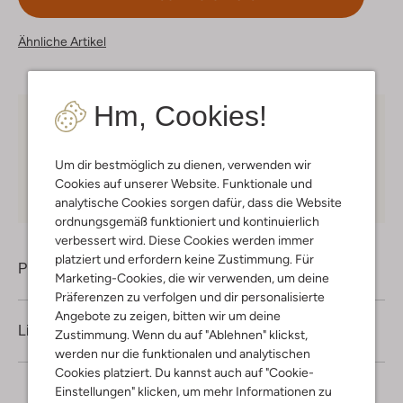
Ähnliche Artikel
Hm, Cookies!
Kostenloser Versand
ab € 75 für Club-Omoda
Mitglieder in Deutschland
Um dir bestmöglich zu dienen, verwenden wir
Kauf auf Rechnung
30 Tagen
Rückgaberecht
Cookies auf unserer Website. Funktionale und
analytische Cookies sorgen dafür, dass die Website
ordnungsgemäß funktioniert und kontinuierlich
verbessert wird. Diese Cookies werden immer
platziert und erfordern keine Zustimmung. Für
Produktinformation
Marketing-Cookies, die wir verwenden, um deine
Präferenzen zu verfolgen und dir personalisierte
Angebote zu zeigen, bitten wir um deine
Lieferung & Rückgabe
Zustimmung. Wenn du auf "Ablehnen" klickst,
werden nur die funktionalen und analytischen
Cookies platziert. Du kannst auch auf "Cookie-
Einstellungen" klicken, um mehr Informationen zu