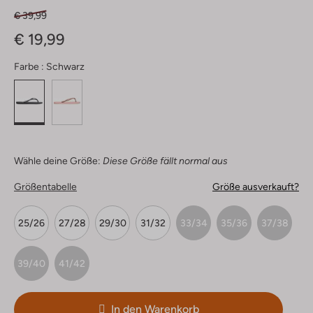
€ 39,99
€ 19,99
Farbe :
Schwarz
Wähle deine Größe:
Diese Größe fällt normal aus
Größentabelle
Größe ausverkauft?
25/26
27/28
29/30
31/32
33/34
35/36
37/38
39/40
41/42
In den Warenkorb