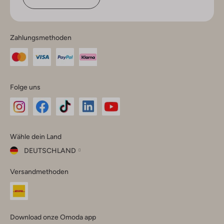
Zahlungsmethoden
Folge uns
Omoda
Omoda
Omoda
Omoda
Omoda
Wähle dein Land
Instagram
Facebook
TikTok
LinkedIn
YouTube
DEUTSCHLAND
Wähle
Versandmethoden
dein
Schließ
Land
Nederland
België
(Nederlands)
Download onze Omoda app