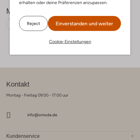
erhalten oder deine Präferenzen anzupassen.
Mehr sehen
Einverstanden und weiter
Reject
Zehentrenner
Havaianas
Gummi
Cookie-Einstellungen
Kontakt
Montag - Freitag 09:00 - 17:00 uur
info@omoda.de
Kundenservice