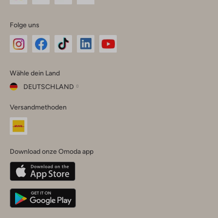
Folge uns
Omoda
Omoda
Omoda
Omoda
Omoda
Wähle dein Land
Instagram
Facebook
TikTok
LinkedIn
YouTube
DEUTSCHLAND
Wähle
Versandmethoden
dein
Schließ
Land
Nederland
België
(Nederlands)
Download onze Omoda app
Belgique
(Français)
Deutschland