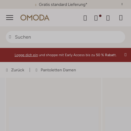
30 Tage Rückgaberecht
Menü
Logge dich ein
und shoppe mit Early Access bis zu
50 % Rabatt.
Zurück
Pantoletten Damen