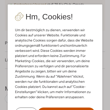
Kostenloser Versand
ab € 75 für Club-Omoda
Mitglieder in Deutschland
Hm, Cookies!
Kauf auf Rechnung
30 Tagen
Rückgaberecht
Um dir bestmöglich zu dienen, verwenden wir
Cookies auf unserer Website. Funktionale und
analytische Cookies sorgen dafür, dass die Website
Produktinformation
ordnungsgemäß funktioniert und kontinuierlich
verbessert wird. Diese Cookies werden immer
platziert und erfordern keine Zustimmung. Für
Lieferung & Rückgabe
Marketing-Cookies, die wir verwenden, um deine
Präferenzen zu verfolgen und dir personalisierte
Angebote zu zeigen, bitten wir um deine
Zustimmung. Wenn du auf "Ablehnen" klickst,
werden nur die funktionalen und analytischen
Cookies platziert. Du kannst auch auf "Cookie-
Mehr sehen
Einstellungen" klicken, um mehr Informationen zu
erhalten oder deine Präferenzen anzupassen.
Pantoletten
Via Vai
Leder