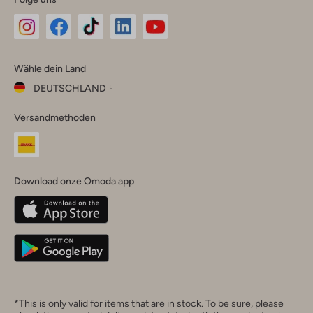
Omoda
Omoda
Omoda
Omoda
Omoda
Wähle dein Land
Instagram
Facebook
TikTok
LinkedIn
YouTube
DEUTSCHLAND
Wähle
Versandmethoden
dein
Schließ
Land
Nederland
België
(Nederlands)
Download onze Omoda app
Belgique
(Français)
Deutschland
*This is only valid for items that are in stock. To be sure, please