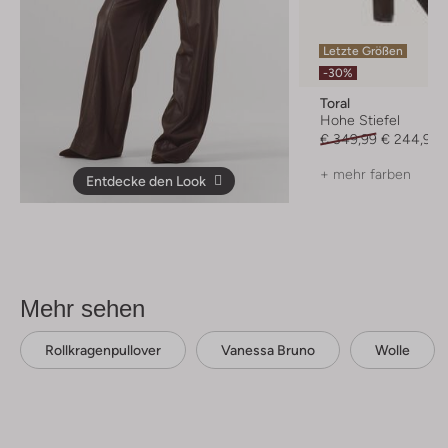
Letzte Größen
-30%
Toral
Hohe Stiefel
€ 349,99
€ 244,99
+ mehr farben
Entdecke den Look
Mehr sehen
Rollkragenpullover
Vanessa Bruno
Wolle