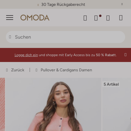
30 Tage Rückgaberecht
Menü
Logge dich ein
und shoppe mit Early Access bis zu
50 % Rabatt.
Zurück
Pullover & Cardigans Damen
5 Artikel