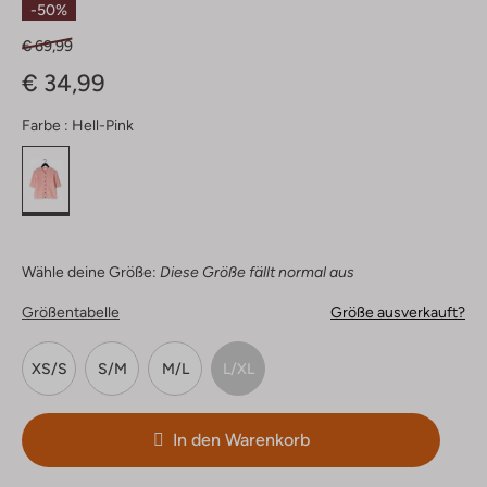
-50%
€ 69,99
€ 34,99
Farbe :
Hell-Pink
Wähle deine Größe:
Diese Größe fällt normal aus
Größentabelle
Größe ausverkauft?
XS/S
S/M
M/L
L/XL
In den Warenkorb