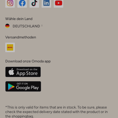
Omoda
Omoda
Omoda
Omoda
Omoda
Wähle dein Land
Instagram
Facebook
TikTok
LinkedIn
YouTube
DEUTSCHLAND
Wähle
Versandmethoden
dein
Schließ
Land
Nederland
België
(Nederlands)
Download onze Omoda app
Belgique
(Français)
Deutschland
*This is only valid for items that are in stock. To be sure, please
check the expected delivery date stated with the product or in
the shoppingbag.