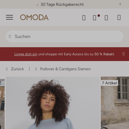
30 Tage Rückgaberecht
Menü
Logge dich ein
und shoppe mit Early Access bis zu
50 % Rabatt.
Zurück
Pullover & Cardigans Damen
7 Artikel