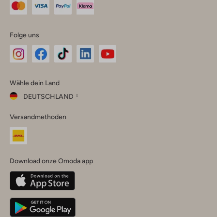
Folge uns
Omoda
Omoda
Omoda
Omoda
Omoda
Wähle dein Land
Instagram
Facebook
TikTok
LinkedIn
YouTube
DEUTSCHLAND
Wähle
Versandmethoden
dein
Schließ
Land
Nederland
België
(Nederlands)
Download onze Omoda app
Belgique
(Français)
Deutschland