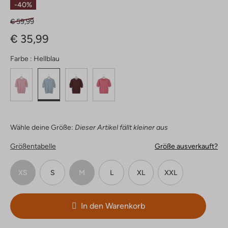
-40%
€ 59,99
€ 35,99
Farbe :
Hellblau
Wähle deine Größe:
Dieser Artikel fällt kleiner aus
Größentabelle
Größe ausverkauft?
XS
S
M
L
XL
XXL
In den Warenkorb