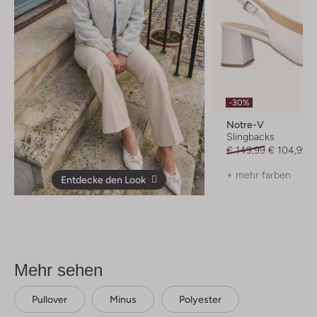
-30%
Notre-V
Slingbacks
€ 149,99
€ 104,99
+ mehr farben
Entdecke den Look
Mehr sehen
Pullover
Minus
Polyester