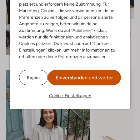
platziert und erfordern keine Zustimmung. Für
Marketing-Cookies, die wir verwenden, um deine
-40%
Präferenzen zu verfolgen und dir personalisierte
Nukus
Angebote zu zeigen, bitten wir um deine
Pantalon
Zustimmung. Wenn du auf "Ablehnen" klickst,
€ 99,99
€ 59,99
werden nur die funktionalen und analytischen
Cookies platziert. Du kannst auch auf "Cookie-
+ mehr farben
Entdecke den Look
Einstellungen" klicken, um mehr Informationen zu
erhalten oder deine Präferenzen anzupassen.
Einverstanden und weiter
Reject
Cookie-Einstellungen