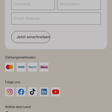
Jetzt einschreiben
Zahlungsmethoden
Folge uns
Omoda
Omoda
Omoda
Omoda
Omoda
Wähle dein Land
Instagram
Facebook
TikTok
LinkedIn
YouTube