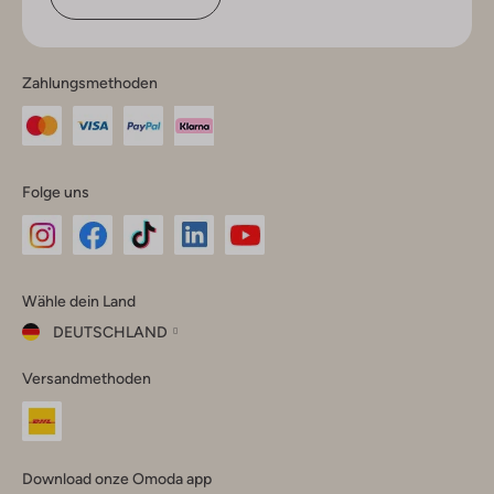
Zahlungsmethoden
Folge uns
Omoda
Omoda
Omoda
Omoda
Omoda
Wähle dein Land
Instagram
Facebook
TikTok
LinkedIn
YouTube
DEUTSCHLAND
Wähle
Versandmethoden
dein
Schließ
Land
Nederland
België
(Nederlands)
Download onze Omoda app