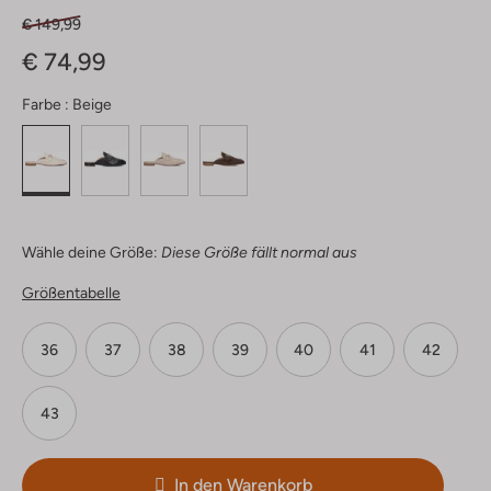
€ 149,99
€ 74,99
Farbe :
Beige
Wähle deine Größe:
Diese Größe fällt normal aus
Größentabelle
36
37
38
39
40
41
42
43
In den Warenkorb