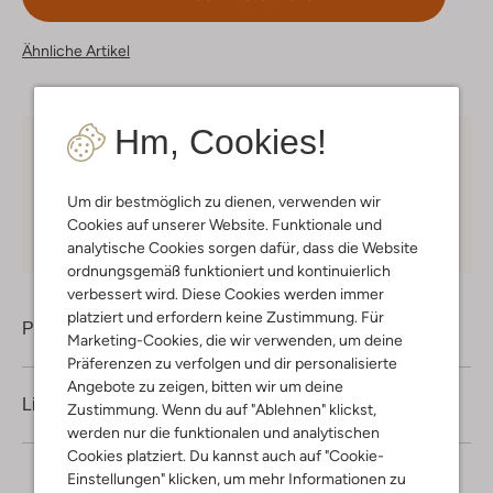
Ähnliche Artikel
Hm, Cookies!
Kostenloser Versand
ab € 75 für Club-Omoda
Mitglieder in Deutschland
Um dir bestmöglich zu dienen, verwenden wir
Kauf auf Rechnung
30 Tagen
Rückgaberecht
Cookies auf unserer Website. Funktionale und
analytische Cookies sorgen dafür, dass die Website
ordnungsgemäß funktioniert und kontinuierlich
verbessert wird. Diese Cookies werden immer
platziert und erfordern keine Zustimmung. Für
Produktinformation
Marketing-Cookies, die wir verwenden, um deine
Präferenzen zu verfolgen und dir personalisierte
Angebote zu zeigen, bitten wir um deine
Lieferung & Rückgabe
Zustimmung. Wenn du auf "Ablehnen" klickst,
werden nur die funktionalen und analytischen
Cookies platziert. Du kannst auch auf "Cookie-
Einstellungen" klicken, um mehr Informationen zu