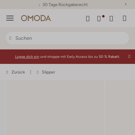
30 Tage Rückgaberecht
Menü
Logge dich ein
und shoppe mit Early Access bis zu
50 % Rabatt.
Zurück
Slipper