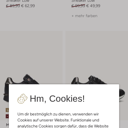
Sneaker Low
Sneaker Low
€ 89,99
€ 62,99
€ 99,99
€ 49,99
+ mehr farben
Hm, Cookies!
Letzter Artikel
Letzte Größen
Um dir bestmöglich zu dienen, verwenden wir
-30%
-50%
Cookies auf unserer Website. Funktionale und
Mexx
Mexx
analytische Cookies sorgen dafür, dass die Website