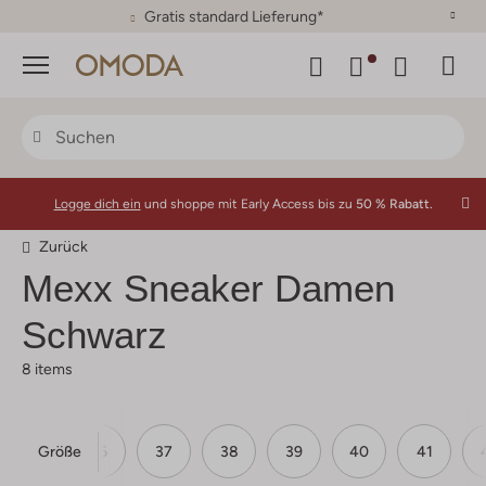
30 Tage Rückgaberecht
Menü
Logge dich ein
und shoppe mit Early Access bis zu
50 % Rabatt.
Zurück
Mexx
Sneaker Damen
Schwarz
8 items
Größe
36
37
38
39
40
41