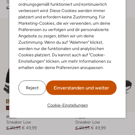
Sneaker Low
Sneaker Low
ordnungsgemäß funktioniert und kontinuierlich
€ 79,99
€ 55,99
€ 89,95
€ 44,99
verbessert wird. Diese Cookies werden immer
platziert und erfordern keine Zustimmung. Für
Marketing-Cookies, die wir verwenden, um deine
Präferenzen zu verfolgen und dir personalisierte
Angebote zu zeigen, bitten wir um deine
Zustimmung. Wenn du auf "Ablehnen" klickst,
werden nur die funktionalen und analytischen
Cookies platziert. Du kannst auch auf "Cookie-
Einstellungen" klicken, um mehr Informationen zu
erhalten oder deine Präferenzen anzupassen.
Einverstanden und weiter
Reject
Letzte Größen
Letzter Artikel
Cookie-Einstellungen
-50%
-50%
Mexx
Mexx
Sneaker Low
Sneaker Low
€ 99,95
€ 49,99
€ 99,95
€ 49,99