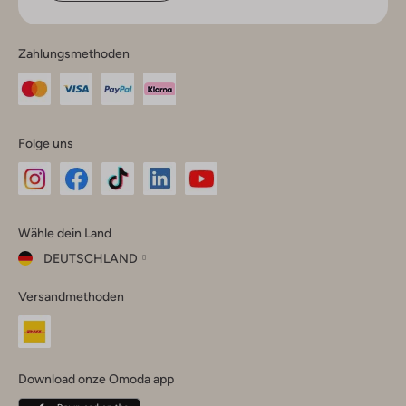
Zahlungsmethoden
Folge uns
Omoda
Omoda
Omoda
Omoda
Omoda
Wähle dein Land
Instagram
Facebook
TikTok
LinkedIn
YouTube
DEUTSCHLAND
Wähle
Versandmethoden
dein
Schließ
Land
Nederland
België
(Nederlands)
Download onze Omoda app
Belgique
(Français)