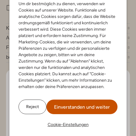
Um dir bestmöglich zu dienen, verwenden wir
info@omoda.de
Cookies auf unserer Website. Funktionale und
analytische Cookies sorgen dafür, dass die Website
ordnungsgemäß funktioniert und kontinuierlich
Kundenservice
verbessert wird. Diese Cookies werden immer
platziert und erfordern keine Zustimmung. Für
Account
Marketing-Cookies, die wir verwenden, um deine
Fashion News
Präferenzen zu verfolgen und dir personalisierte
Angebote zu zeigen, bitten wir um deine
bei Omoda
Zustimmung. Wenn du auf "Ablehnen" klickst,
werden nur die funktionalen und analytischen
Cookies platziert. Du kannst auch auf "Cookie-
Lass uns in Kontakt bleiben
Einstellungen" klicken, um mehr Informationen zu
erhalten oder deine Präferenzen anzupassen.
Bleib auf dem Laufenden mit den neuesten Artikeln und
exklusiven Angeboten, nur für dich. Abonniere den
Newsletter und gewinne einen Einkaufsgutschein im
Einverstanden und weiter
Reject
Wert von €150.
Cookie-Einstellungen