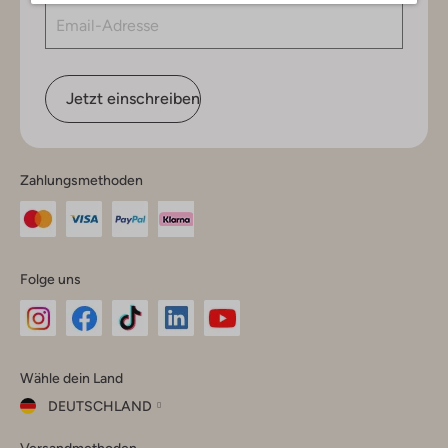
Jetzt einschreiben
Zahlungsmethoden
Folge uns
Omoda
Omoda
Omoda
Omoda
Omoda
Wähle dein Land
Instagram
Facebook
TikTok
LinkedIn
YouTube
DEUTSCHLAND
Wähle