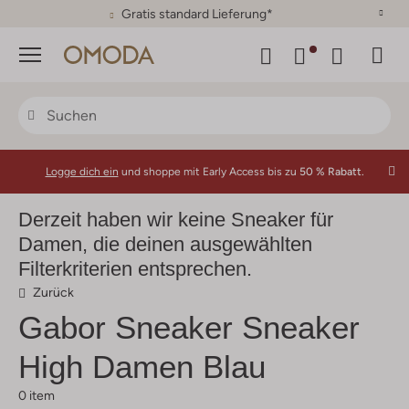
30 Tage Rückgaberecht
Menü
Logge dich ein
und shoppe mit Early Access bis zu
50 % Rabatt.
Derzeit haben wir keine Sneaker für
Damen, die deinen ausgewählten
Filterkriterien entsprechen.
Zurück
Gabor
Sneaker Sneaker
High Damen Blau
0 item