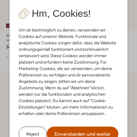
Hm, Cookies!
-30%
-30%
Um dir bestmöglich zu dienen, verwenden wir
Lina Locchi
Lina Locchi
Cookies auf unserer Website. Funktionale und
Hohe Stiefel
Hohe Stiefel
analytische Cookies sorgen dafür, dass die Website
€ 269,99
€ 188,99
€ 249,99
€ 174,99
ordnungsgemäß funktioniert und kontinuierlich
verbessert wird. Diese Cookies werden immer
+ mehr farben
+ mehr farben
platziert und erfordern keine Zustimmung. Für
Marketing-Cookies, die wir verwenden, um deine
Präferenzen zu verfolgen und dir personalisierte
Angebote zu zeigen, bitten wir um deine
Zustimmung. Wenn du auf "Ablehnen" klickst,
werden nur die funktionalen und analytischen
Cookies platziert. Du kannst auch auf "Cookie-
Einstellungen" klicken, um mehr Informationen zu
erhalten oder deine Präferenzen anzupassen.
Einverstanden und weiter
Reject