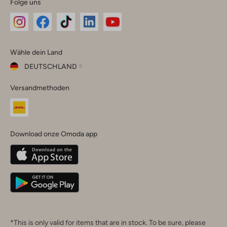
Folge uns
Omoda
Omoda
Omoda
Omoda
Omoda
Wähle dein Land
Instagram
Facebook
TikTok
LinkedIn
YouTube
DEUTSCHLAND
Wähle
Versandmethoden
dein
Schließ
Land
Nederland
België
(Nederlands)
Download onze Omoda app
Belgique
(Français)
Deutschland
*This is only valid for items that are in stock. To be sure, please