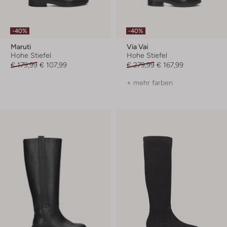
-40%
-40%
Maruti
Via Vai
Hohe Stiefel
Hohe Stiefel
€ 179,99
€ 107,99
€ 279,99
€ 167,99
+ mehr farben