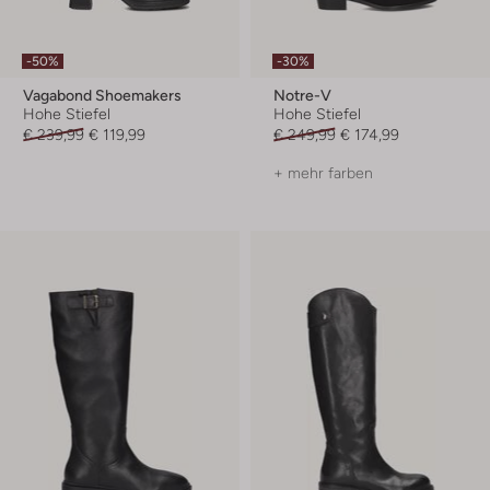
-50%
-30%
Vagabond Shoemakers
Notre-V
Hohe Stiefel
Hohe Stiefel
€ 239,99
€ 119,99
€ 249,99
€ 174,99
+ mehr farben