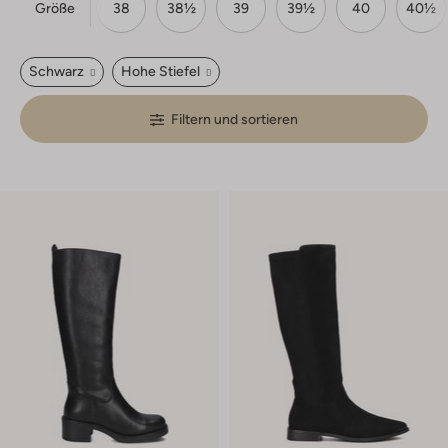
Größe
37
37½
38
38½
39
39½
40
40½
Schwarz
Hohe Stiefel
Filtern und sortieren