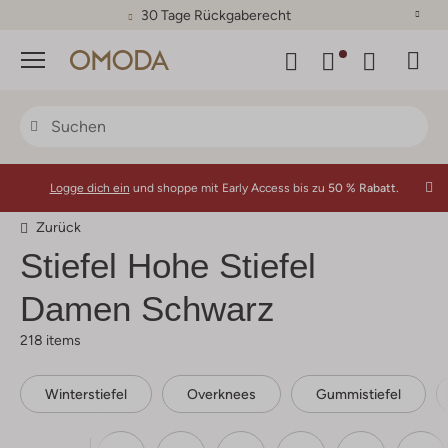
30 Tage Rückgaberecht
Menü
Logge dich ein
und shoppe mit Early Access bis zu
50 % Rabatt.
Zurück
Stiefel Hohe Stiefel
Damen Schwarz
218 items
Winterstiefel
Overknees
Gummistiefel