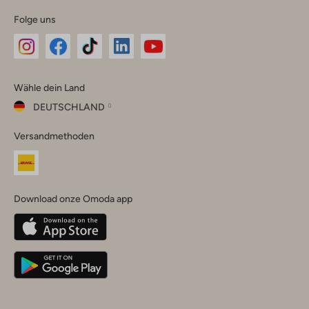
Folge uns
Omoda
Omoda
Omoda
Omoda
Omoda
Wähle dein Land
Instagram
Facebook
TikTok
LinkedIn
YouTube
DEUTSCHLAND
Wähle
Versandmethoden
dein
Schließ
Land
Nederland
België
(Nederlands)
Download onze Omoda app
Belgique
(Français)
Deutschland