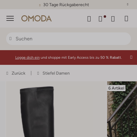
30 Tage Rückgaberecht
Menü
Logge dich ein
und shoppe mit Early Access bis zu
50 % Rabatt.
Zurück
Stiefel Damen
6 Artikel