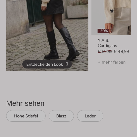
-30%
Y.a.s.
Cardigans
€ 69,99
€ 48,99
+ mehr farben
Entdecke den Look
Mehr sehen
Hohe Stiefel
Blasz
Leder