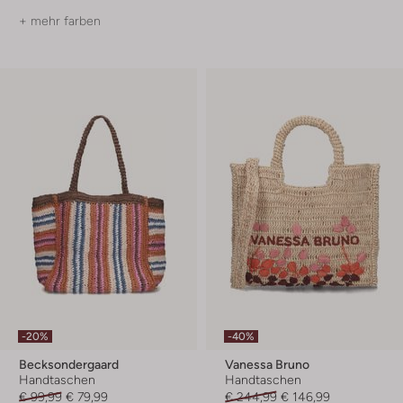
+ mehr farben
-20%
-40%
Becksondergaard
Vanessa Bruno
Handtaschen
Handtaschen
€ 99,99
€ 79,99
€ 244,99
€ 146,99