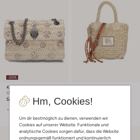
-20%
Kurt Geiger London
Becksondergaard
Umhängetasche
Umhängetasche
Hm, Cookies!
€ 229,99
€ 183,99
€ 84,99
+ mehr farben
Um dir bestmöglich zu dienen, verwenden wir
Cookies auf unserer Website. Funktionale und
analytische Cookies sorgen dafür, dass die Website
ordnungsgemäß funktioniert und kontinuierlich