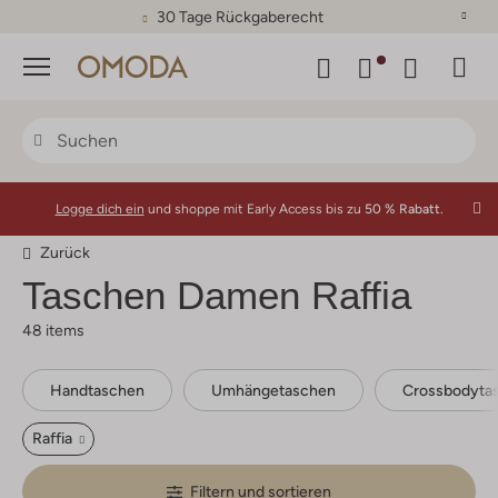
30 Tage Rückgaberecht
Menü
Logge dich ein
und shoppe mit Early Access bis zu
50 % Rabatt.
Zurück
Taschen Damen Raffia
48 items
Handtaschen
Umhängetaschen
Crossbodyta
Raffia
Filtern und sortieren