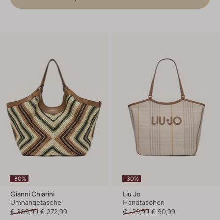
-30%
-30%
Gianni Chiarini
Liu Jo
Umhängetasche
Handtaschen
€ 389,99
€ 272,99
€ 129,99
€ 90,99