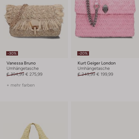
-30%
-20%
Vanessa Bruno
Kurt Geiger London
Umhängetasche
Umhängetasche
€ 394,99
€ 275,99
€ 249,99
€ 199,99
+ mehr farben