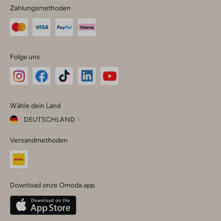
Zahlungsmethoden
Folge uns
Omoda
Omoda
Omoda
Omoda
Omoda
Wähle dein Land
Instagram
Facebook
TikTok
LinkedIn
YouTube
DEUTSCHLAND
Wähle
Versandmethoden
dein
Schließ
Land
Nederland
België
(Nederlands)
Download onze Omoda app
Belgique
(Français)
Deutschland