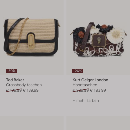
-30%
-20%
Ted Baker
Kurt Geiger London
Crossbody taschen
Handtaschen
€ 199,99
€ 139,99
€ 229,99
€ 183,99
+ mehr farben