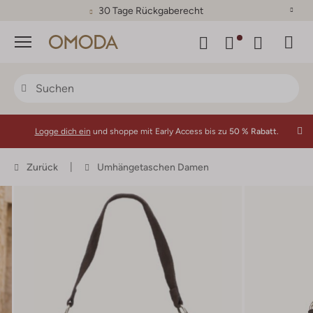
30 Tage Rückgaberecht
Menü
Logge dich ein
und shoppe mit Early Access bis zu
50 % Rabatt.
Zurück
Umhängetaschen Damen