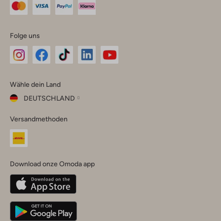
Folge uns
Omoda
Omoda
Omoda
Omoda
Omoda
Wähle dein Land
Instagram
Facebook
TikTok
LinkedIn
YouTube
DEUTSCHLAND
Wähle
Versandmethoden
dein
Schließ
Land
Nederland
België
(Nederlands)
Download onze Omoda app
Belgique
(Français)
Deutschland