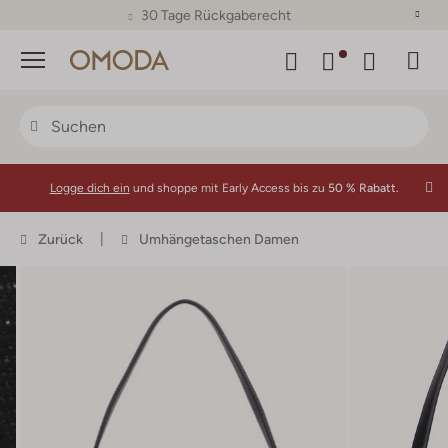
30 Tage Rückgaberecht
Menü
Logge dich ein
und shoppe mit Early Access bis zu
50 % Rabatt.
Zurück
Umhängetaschen Damen