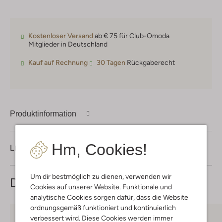
Kostenloser Versand
ab € 75 für Club-Omoda
Mitglieder in Deutschland
Kauf auf Rechnung
30 Tagen
Rückgaberecht
Produktinformation
Hm, Cookies!
Lieferung & Rückgabe
Um dir bestmöglich zu dienen, verwenden wir
Das könnte dir auch gefallen
Cookies auf unserer Website. Funktionale und
analytische Cookies sorgen dafür, dass die Website
ordnungsgemäß funktioniert und kontinuierlich
verbessert wird. Diese Cookies werden immer