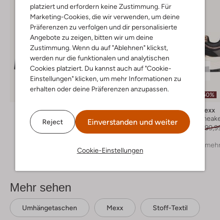
platziert und erfordern keine Zustimmung. Für
Marketing-Cookies, die wir verwenden, um deine
Präferenzen zu verfolgen und dir personalisierte
Angebote zu zeigen, bitten wir um deine
Zustimmung. Wenn du auf "Ablehnen" klickst,
werden nur die funktionalen und analytischen
Cookies platziert. Du kannst auch auf "Cookie-
Einstellungen" klicken, um mehr Informationen zu
erhalten oder deine Präferenzen anzupassen.
-70%
-30%
-50%
Mexx
Mexx
Mexx
Schnürboots
Hohe Stiefel
Sneak
Einverstanden und weiter
Reject
€ 109,99
€ 32,99
€ 149,99
€ 104,99
€ 99,9
+ mehr
Cookie-Einstellungen
Mehr sehen
Umhängetaschen
Mexx
Stoff-Textil