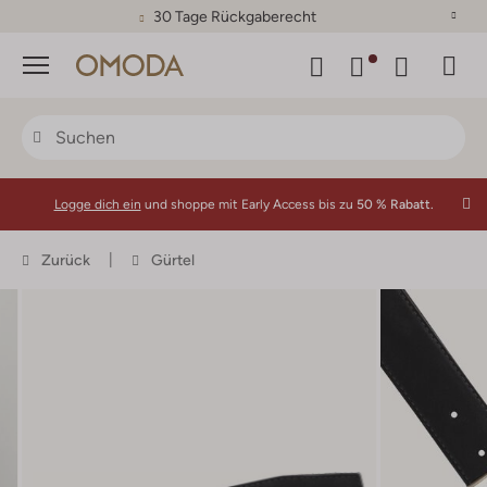
30 Tage Rückgaberecht
Menü
Logge dich ein
und shoppe mit Early Access bis zu
50 % Rabatt.
Zurück
Gürtel