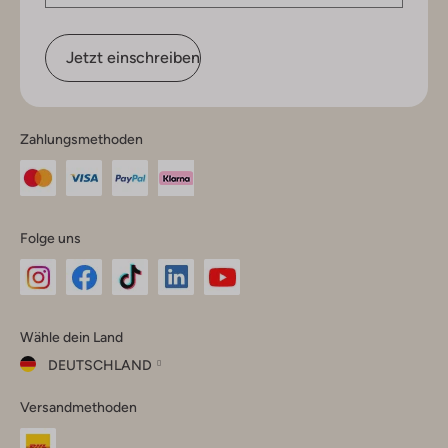
Jetzt einschreiben
Zahlungsmethoden
Folge uns
Omoda
Omoda
Omoda
Omoda
Omoda
Wähle dein Land
Instagram
Facebook
TikTok
LinkedIn
YouTube
DEUTSCHLAND
Wähle
Versandmethoden
dein
Schließ
Land