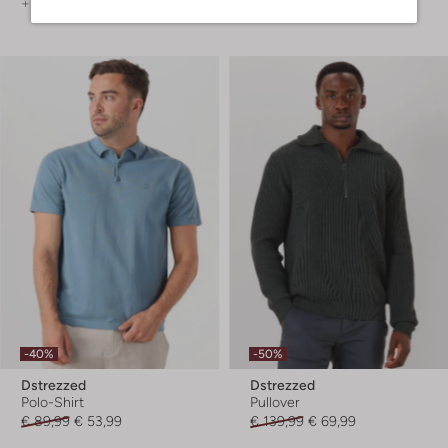
+ mehr farben
+ mehr farben
-40%
-50%
Dstrezzed
Dstrezzed
Polo-Shirt
Pullover
€ 89,99
€ 53,99
€ 139,99
€ 69,99