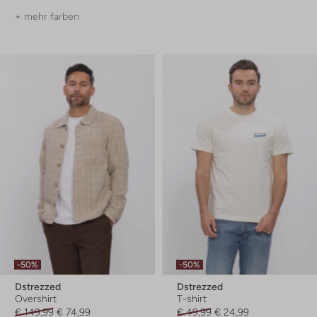
+ mehr farben
-50%
-50%
Dstrezzed
Dstrezzed
Overshirt
T-shirt
€ 149,99
€ 74,99
€ 49,99
€ 24,99