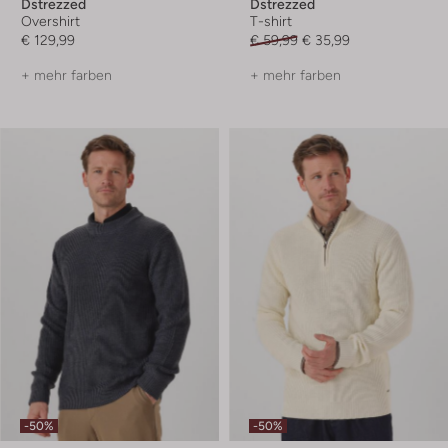
Dstrezzed
Dstrezzed
Overshirt
T-shirt
€ 129,99
€ 59,99
€ 35,99
+ mehr farben
+ mehr farben
-50%
-50%