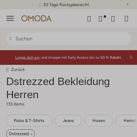
30 Tage Rückgaberecht
Menü
Logge dich ein
und shoppe mit Early Access bis zu
50 % Rabatt.
Zurück
Dstrezzed
Bekleidung
Herren
135 items
Polos & T-Shirts
Jeans
Hosen
Hemd
Dstrezzed