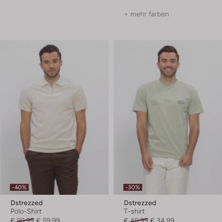
+ mehr farben
-40%
-30%
Dstrezzed
Dstrezzed
Polo-Shirt
T-shirt
€ 99,99
€ 59,99
€ 49,99
€ 34,99