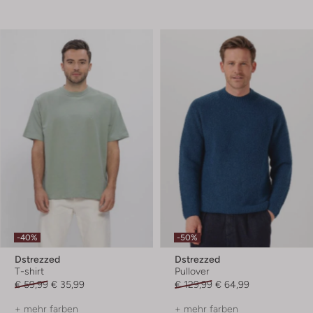
-40%
-50%
Dstrezzed
Dstrezzed
T-shirt
Pullover
€ 59,99
€ 35,99
€ 129,99
€ 64,99
+ mehr farben
+ mehr farben