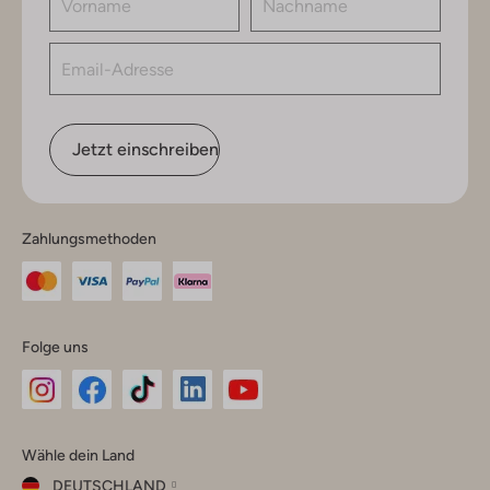
Jetzt einschreiben
Zahlungsmethoden
Folge uns
Omoda
Omoda
Omoda
Omoda
Omoda
Wähle dein Land
Instagram
Facebook
TikTok
LinkedIn
YouTube
DEUTSCHLAND