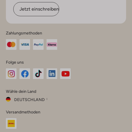
Jetzt einschreiben
Zahlungsmethoden
Folge uns
Omoda
Omoda
Omoda
Omoda
Omoda
Wähle dein Land
Instagram
Facebook
TikTok
LinkedIn
YouTube
DEUTSCHLAND
Wähle
Versandmethoden
dein
Schließ
Land
Nederland