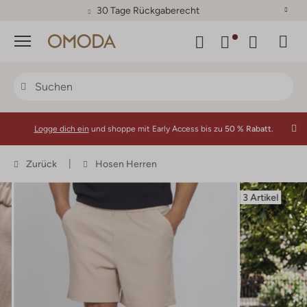
30 Tage Rückgaberecht
Menü
Logge dich ein
und shoppe mit Early Access bis zu
50 % Rabatt.
Zurück
Hosen Herren
3 Artikel