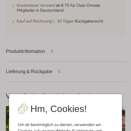
Kostenloser Versand
ab € 75 für Club-Omoda
Mitglieder in Deutschland
Kauf auf Rechnung
30 Tagen
Rückgaberecht
Produktinformation
Lieferung & Rückgabe
Vervollständige deinen
Look
Hm, Cookies!
Um dir bestmöglich zu dienen, verwenden wir
Cookies auf unserer Website. Funktionale und