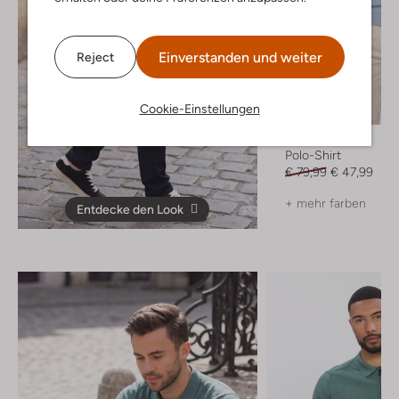
Einverstanden und weiter
Reject
Cookie-Einstellungen
-40%
Saint Steve
Polo-Shirt
€ 79,99
€ 47,99
+ mehr farben
Entdecke den Look