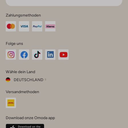
Zahlungsmethoden
Folge uns
Omoda
Omoda
Omoda
Omoda
Omoda
Wähle dein Land
Instagram
Facebook
TikTok
LinkedIn
YouTube
DEUTSCHLAND
Wähle
Versandmethoden
dein
Schließ
Land
Nederland
België
(Nederlands)
Download onze Omoda app
Belgique
(Français)