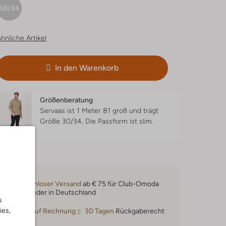
38/34
hnliche Artikel
In den Warenkorb
Größenberatung
Servaas ist 1 Meter 81 groß und trägt
Größe 30/34.
Die Passform ist
slim
.
Kostenloser Versand
ab € 75 für Club-Omoda
Mitglieder in Deutschland
s
ies,
Kauf auf Rechnung
30 Tagen
Rückgaberecht