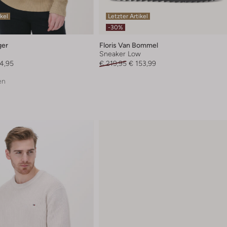
ikel
Letzter Artikel
-30%
ger
Floris Van Bommel
Sneaker Low
4,95
€ 219,95
€ 153,99
en