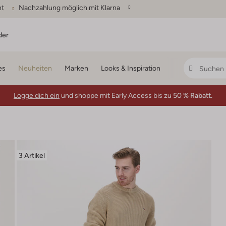
ht
Nachzahlung möglich mit Klarna
der
es
Neuheiten
Marken
Looks & Inspiration
Logge dich ein
und shoppe mit Early Access bis zu
50 % Rabatt.
3 Artikel