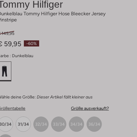
Tommy Hilfiger
Dunkelblau Tommy Hilfiger Hose Bleecker Jersey
Pinstripe
€ 149,95
€ 59,95
-60%
arbe :
Dunkelblau
Wähle deine Größe:
Dieser Artikel fällt kleiner aus
Größentabelle
Größe ausverkauft?
30/34
31/34
32/34
33/34
34/34
36/34