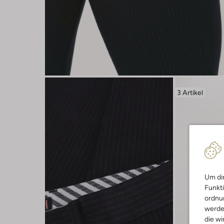
3 Artikel
Um dir
Funkti
ordnun
werde
die wi