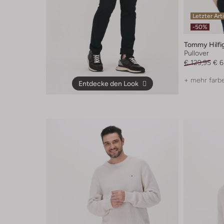
Letzter Art
-50%
Tommy Hilfi
Pullover
€ 129,95
€ 6
+ mehr farb
Entdecke den Look