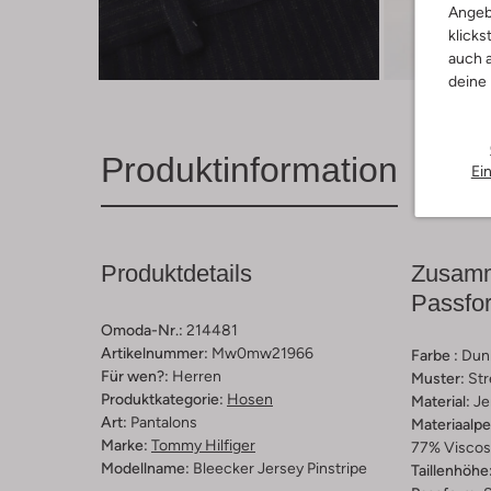
Angeb
klicks
Entde
auch a
deine
Produktinformation
Ei
Produktdetails
Zusamm
Passfo
Omoda-Nr.:
214481
Artikelnummer:
Mw0mw21966
Farbe :
Dun
Für wen?:
Herren
Muster:
Str
Produktkategorie:
Hosen
Material:
Je
Art:
Pantalons
Materiaalp
Marke:
Tommy Hilfiger
77% Viscose
Modellname:
Bleecker Jersey Pinstripe
Taillenhöhe