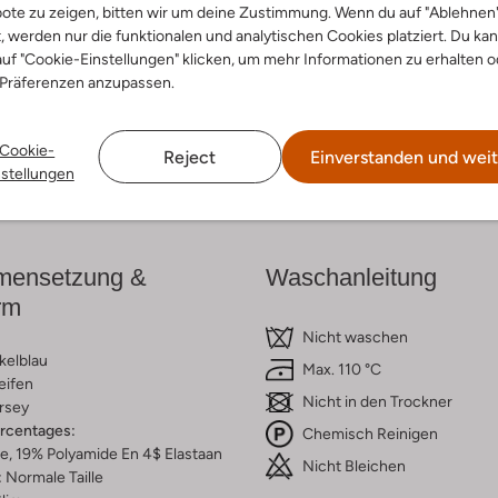
ote zu zeigen, bitten wir um deine Zustimmung. Wenn du auf "Ablehnen
t, werden nur die funktionalen und analytischen Cookies platziert. Du ka
cke den Look
Entdecke den Look
uf "Cookie-Einstellungen" klicken, um mehr Informationen zu erhalten o
 Präferenzen anzupassen.
Cookie-
Reject
Einverstanden und weit
Lieferung & Rückgabe
nstellungen
ensetzung &
Waschanleitung
rm
Nicht waschen
kelblau
Max. 110 °C
eifen
Nicht in den Trockner
rsey
ercentages:
Chemisch Reinigen
, 19% Polyamide En 4$ Elastaan
Nicht Bleichen
:
Normale Taille