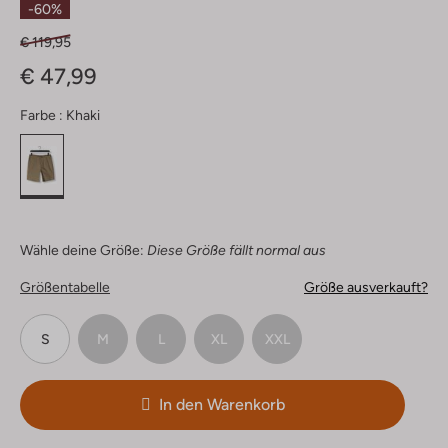
-60%
€ 119,95
€ 47,99
Farbe :
Khaki
Wähle deine Größe:
Diese Größe fällt normal aus
Größentabelle
Größe ausverkauft?
S
M
L
XL
XXL
In den Warenkorb