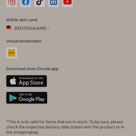
Omoda
Omoda
Omoda
Omoda
Omoda
Wähle dein Land
Instagram
Facebook
TikTok
LinkedIn
YouTube
DEUTSCHLAND
Wähle
Versandmethoden
dein
Schließ
Land
Nederland
België
(Nederlands)
Download onze Omoda app
Belgique
(Français)
Deutschland
*This is only valid for items that are in stock. To be sure, please
check the expected delivery date stated with the product or in
the shoppingbag.