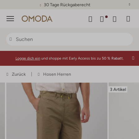
30 Tage Rückgaberecht
Menü
Logge dich ein
und shoppe mit Early Access bis zu
50 % Rabatt.
Zurück
Hosen Herren
3 Artikel