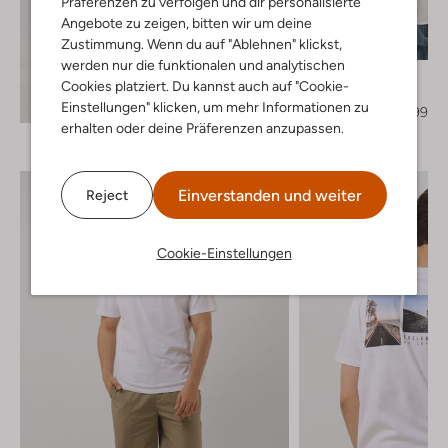
Präferenzen zu verfolgen und dir personalisierte
Angebote zu zeigen, bitten wir um deine
Letzter Artikel
Zustimmung. Wenn du auf "Ablehnen" klickst,
-60%
werden nur die funktionalen und analytischen
Scotch & Soda
Cookies platziert. Du kannst auch auf "Cookie-
Casual-Hemd
Entdecke den Look
Einstellungen" klicken, um mehr Informationen zu
€ 109,95
€ 43,99
erhalten oder deine Präferenzen anzupassen.
Einverstanden und weiter
Reject
Cookie-Einstellungen