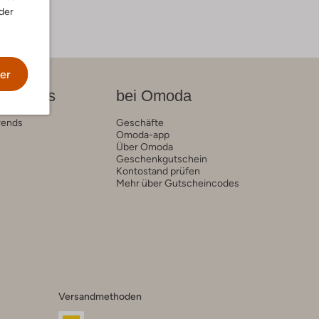
der
er
on News
bei Omoda
rends
Geschäfte
Omoda-app
Über Omoda
Geschenkgutschein
Kontostand prüfen
Mehr über Gutscheincodes
Versandmethoden