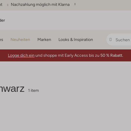
ht
Nachzahlung möglich mit Klarna
der
es
Neuheiten
Marken
Looks & Inspiration
Logge dich ein
und shoppe mit Early Access bis zu
50 % Rabatt.
hwarz
1 item