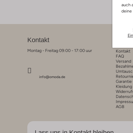
auch a
deine
Ei
Kontakt
Kunde
Montag - Freitag 09:00 - 17:00 uur
Kontakt
FAQ
Versand
Bezahlm
Umtausc
Retourni
info@omoda.de
Garantie
Kleidung
Widerruf
Datensc
Impress
AGB
Lass uns in Kontakt bleiben