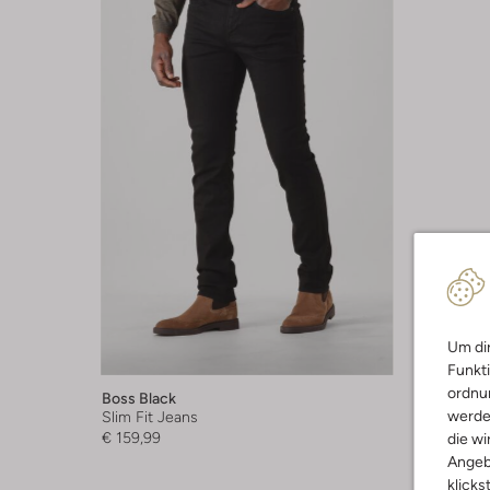
Um dir
Funkti
ordnun
Boss Black
werde
Slim Fit Jeans
€ 159,99
die wi
Angeb
klicks