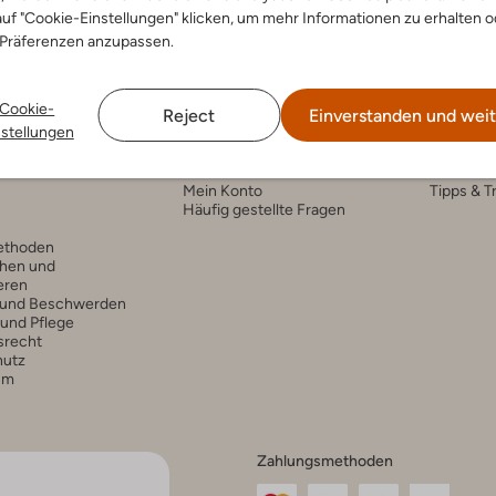
uf "Cookie-Einstellungen" klicken, um mehr Informationen zu erhalten o
 Präferenzen anzupassen.
Cookie-
Reject
Einverstanden und weit
nstellungen
nservice
Account
Fashi
Mein Konto
Tipps & T
Häufig gestellte Fragen
ethoden
hen und
eren
 und Beschwerden
 und Pflege
srecht
hutz
um
Zahlungsmethoden