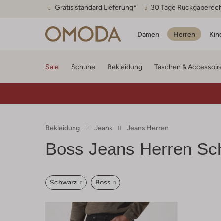
Gratis standard Lieferung*
30 Tage Rückgaberec
Damen
Herren
Kin
Sale
Schuhe
Bekleidung
Taschen & Accessoir
Bekleidung
Jeans
Jeans Herren
Boss
Jeans Herren Sc
Schwarz
Boss