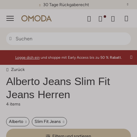
30 Tage Rückgaberecht
Menü
Logge dich ein
und shoppe mit Early Access bis zu
50 % Rabatt.
Zurück
Alberto
Jeans Slim Fit
Jeans Herren
4 items
Alberto
Slim Fit Jeans
Filtern und sortieren