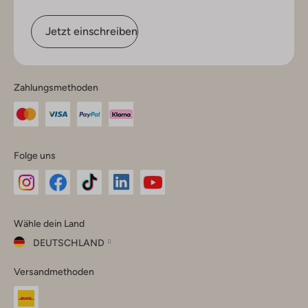
Jetzt einschreiben
Zahlungsmethoden
Folge uns
Omoda
Omoda
Omoda
Omoda
Omoda
Wähle dein Land
Instagram
Facebook
TikTok
LinkedIn
YouTube
DEUTSCHLAND
Wähle
Versandmethoden
dein
Schließ
Land
Nederland