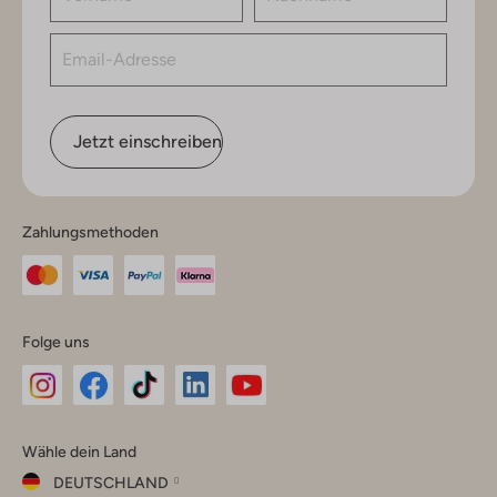
Jetzt einschreiben
Zahlungsmethoden
Folge uns
Omoda
Omoda
Omoda
Omoda
Omoda
Wähle dein Land
Instagram
Facebook
TikTok
LinkedIn
YouTube
DEUTSCHLAND