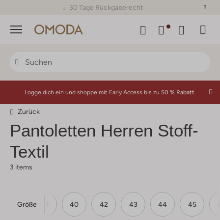
30 Tage Rückgaberecht
Menü
Logge dich ein
und shoppe mit Early Access bis zu
50 % Rabatt.
Zurück
Pantoletten Herren Stoff-
Textil
3 items
Größe
39
40
42
43
44
45