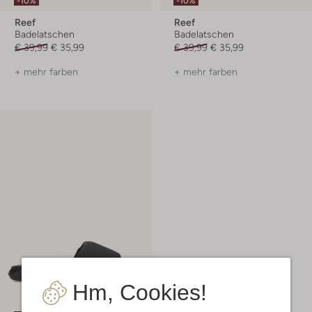
-10%
-10%
Reef
Reef
Badelatschen
Badelatschen
€ 39,99
€ 35,99
€ 39,99
€ 35,99
+ mehr farben
+ mehr farben
Hm, Cookies!