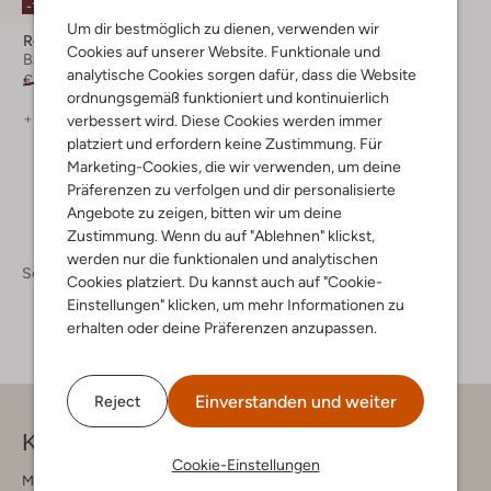
-10%
Um dir bestmöglich zu dienen, verwenden wir
Reef
Cookies auf unserer Website. Funktionale und
Badelatschen
analytische Cookies sorgen dafür, dass die Website
€ 39,99
€ 35,99
ordnungsgemäß funktioniert und kontinuierlich
+ mehr farben
verbessert wird. Diese Cookies werden immer
platziert und erfordern keine Zustimmung. Für
Marketing-Cookies, die wir verwenden, um deine
Präferenzen zu verfolgen und dir personalisierte
Angebote zu zeigen, bitten wir um deine
Zustimmung. Wenn du auf "Ablehnen" klickst,
werden nur die funktionalen und analytischen
Schuhe
Pantoletten
Pantoletten Herren
Cookies platziert. Du kannst auch auf "Cookie-
Einstellungen" klicken, um mehr Informationen zu
erhalten oder deine Präferenzen anzupassen.
Einverstanden und weiter
Reject
Kontakt
Cookie-Einstellungen
Montag - Freitag 09:00 - 17:00 uur