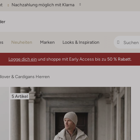
ht
Nachzahlung möglich mit Klarna
der
es
Neuheiten
Marken
Looks & Inspiration
Logge dich ein
und shoppe mit Early Access bis zu
50 % Rabatt.
llover & Cardigans Herren
5 Artikel