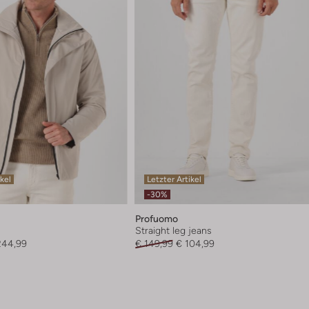
ikel
Letzter Artikel
-30%
Profuomo
Straight leg jeans
244,99
€ 149,99
€ 104,99