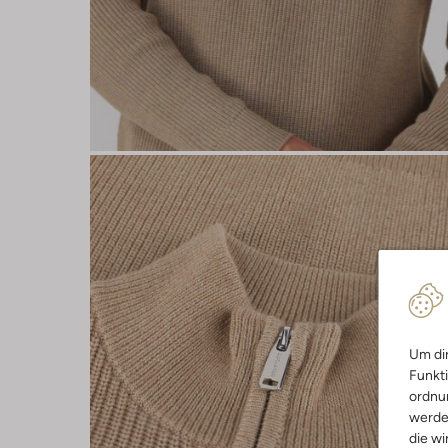
Um dir
Funkti
ordnun
werde
die wi