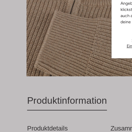
Angeb
klicks
auch a
deine
Ei
Produktinformation
Produktdetails
Zusamm