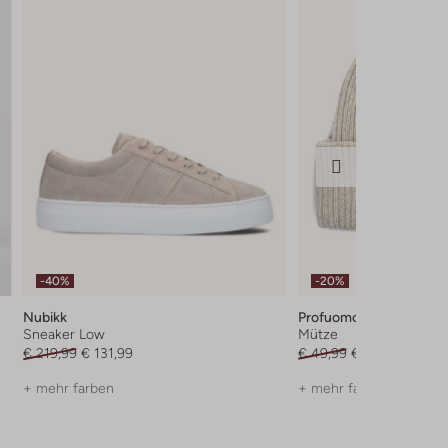
-40%
-20%
Nubikk
Profuomo
Sneaker Low
Mütze
€ 219,99
€ 131,99
€ 49,99
€ 39,99
+ mehr farben
+ mehr farben