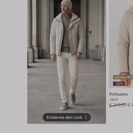
Letzter Art
-30%
Profuomo
Jack
€ 349,99
€ 
Entdecke den Look