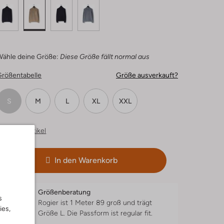
Wähle deine Größe:
Diese Größe fällt normal aus
Größentabelle
Größe ausverkauft?
S
M
L
XL
XXL
hnliche Artikel
In den Warenkorb
Größenberatung
s
Rogier ist 1 Meter 89 groß und trägt
ies,
Größe L.
Die Passform ist
regular fit
.