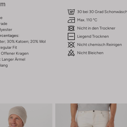
rm
30 bei 30 Grad Schonwäsc
ge
Max. 110 °C
rade
Nicht in den Trockner
lyester
ercentages:
Liegend Trocknen
ter; 30% Katoen; 20% Wol
Nicht chemisch Reinigen
egular Fit
Nicht Bleichen
Offener Kragen
:
Langer Ärmel
lang