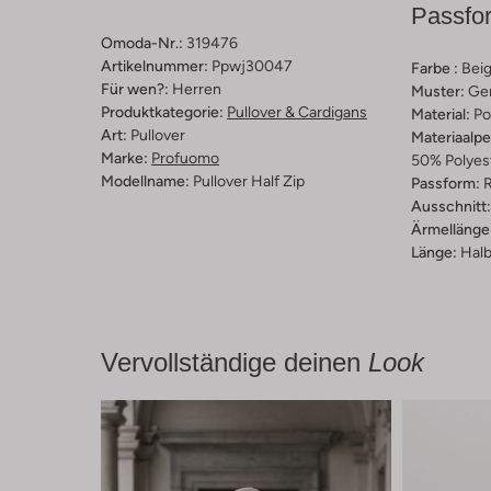
Passfo
Omoda-Nr.:
319476
Artikelnummer:
Ppwj30047
Farbe :
Bei
Für wen?:
Herren
Muster:
Ge
Produktkategorie:
Pullover & Cardigans
Material:
Po
Art:
Pullover
Materiaalp
Marke:
Profuomo
50% Polyes
Modellname:
Pullover Half Zip
Passform:
R
Ausschnitt:
Ärmellänge
Länge:
Halb
Vervollständige deinen
Look