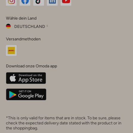
Omoda
Omoda
Omoda
Omoda
Omoda
Wähle dein Land
Instagram
Facebook
TikTok
LinkedIn
YouTube
DEUTSCHLAND
Wähle
Versandmethoden
dein
Schließ
Land
Nederland
België
(Nederlands)
Download onze Omoda app
Belgique
(Français)
Deutschland
*This is only valid for items that are in stock. To be sure, please
check the expected delivery date stated with the product or in
the shoppingbag.