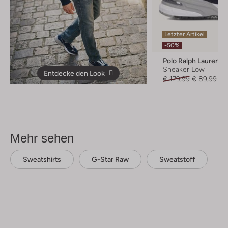
Letzter Artikel
-50%
Polo Ralph Lauren
Sneaker Low
Entdecke den Look
€ 179,99
€ 89,99
Mehr sehen
Sweatshirts
G-Star Raw
Sweatstoff