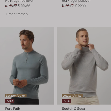
Rollkragenpullover
Rollkragenpullover
€ 79,99
€ 55,99
€ 79,95
€ 55,99
+ mehr farben
Letzter Artikel
Letzter Artikel
-50%
-50%
Pure Path
Scotch & Soda