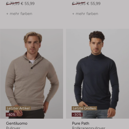
€ 79,99
€ 55,99
€ 79,95
€ 55,99
+ mehr farben
+ mehr farben
Letzter Artikel
Letzte Größen
-40%
-30%
Gentiluomo
Pure Path
Pullover
Rollkragenpullover