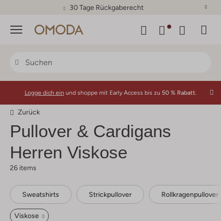
30 Tage Rückgaberecht
Menü
Logge dich ein
und shoppe mit Early Access bis zu
50 % Rabatt.
Zurück
Pullover & Cardigans
Herren Viskose
26 items
Sweatshirts
Strickpullover
Rollkragenpullover
Viskose