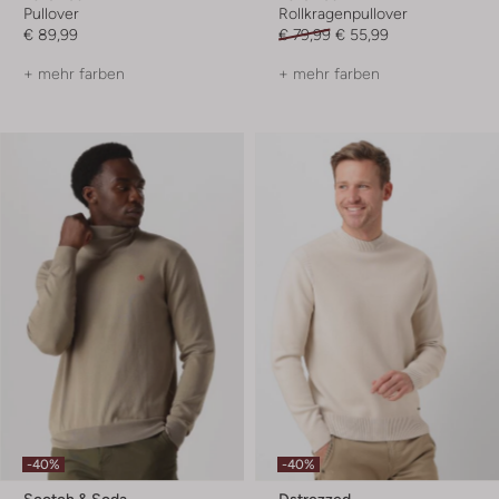
Pullover
Rollkragenpullover
€ 89,99
€ 79,99
€ 55,99
+ mehr farben
+ mehr farben
-40%
-40%
Scotch & Soda
Dstrezzed