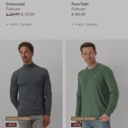
Dstrezzed
Pure Path
Pullover
Pullover
€ 99,95
€ 59,99
€ 89,99
+ mehr farben
+ mehr farben
Letzte Größen
Letzter Artikel
-40%
-50%