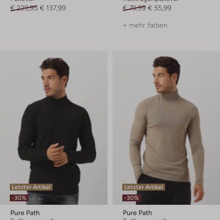
€ 229,95
€ 137,99
€ 79,99
€ 55,99
+ mehr farben
Letzter Artikel
Letzter Artikel
-30%
-30%
Pure Path
Pure Path