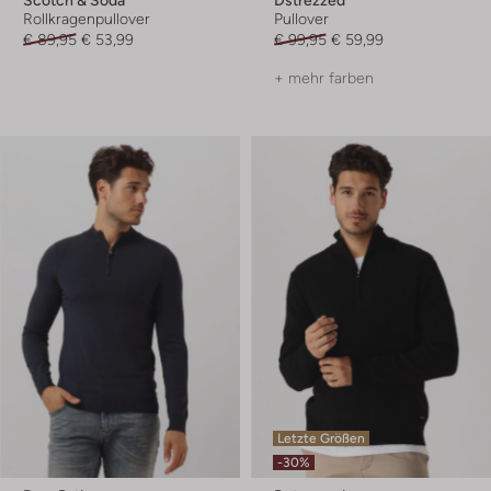
Rollkragenpullover
Pullover
€ 89,95
€ 53,99
€ 99,95
€ 59,99
+ mehr farben
Letzte Größen
-30%