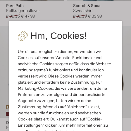
Pure Path
Scotch & Soda
Rollkragenpullover
Sweatshirt
€ 79,95
€ 47,99
€ 79,99
€ 39,99
Hm, Cookies!
Um dir bestmöglich zu dienen, verwenden wir
Cookies auf unserer Website. Funktionale und
analytische Cookies sorgen dafür, dass die Website
ordnungsgemäß funktioniert und kontinuierlich
verbessert wird. Diese Cookies werden immer
platziert und erfordern keine Zustimmung. Für
Marketing-Cookies, die wir verwenden, um deine
Präferenzen zu verfolgen und dir personalisierte
Angebote zu zeigen, bitten wir um deine
Zustimmung. Wenn du auf "Ablehnen" klickst,
Letzter Artikel
Letzter Artikel
werden nur die funktionalen und analytischen
-30%
-30%
Cookies platziert. Du kannst auch auf "Cookie-
Dstrezzed
Dstrezzed
Einstellungen" klicken, um mehr Informationen zu
Pullover
Pullover