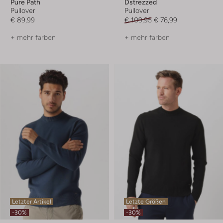
Pure Path
Dstrezzed
Pullover
Pullover
€ 89,99
€ 109,95
€ 76,99
+ mehr farben
+ mehr farben
Letzter Artikel
Letzte Größen
-30%
-30%