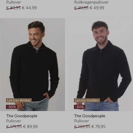
Pullover
Rollkragenpullover
€ 89,95
€ 44,99
€ 99,95
€ 49,99
Letzter Artikel
Letzte Größen
-50%
-50%
The Goodpeople
The Goodpeople
Pullover
Pullover
€ 179,95
€ 89,99
€ 159,95
€ 79,95