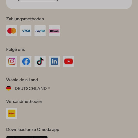
Zahlungsmethoden
Folge uns
Omoda
Omoda
Omoda
Omoda
Omoda
Wähle dein Land
Instagram
Facebook
TikTok
LinkedIn
YouTube
DEUTSCHLAND
Wähle
Versandmethoden
dein
Schließ
Land
Nederland
België
(Nederlands)
Download onze Omoda app
Belgique
(Français)