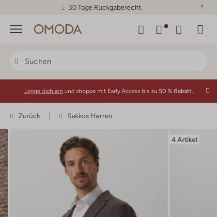
30 Tage Rückgaberecht
Menü
Logge dich ein
und shoppe mit Early Access bis zu
50 % Rabatt.
Zurück
Sakkos Herren
4 Artikel