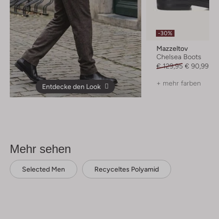
-30%
Mazzeltov
Chelsea Boots
€ 129,95
€ 90,99
+ mehr farben
Entdecke den Look
Mehr sehen
Selected Men
Recyceltes Polyamid