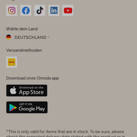
Omoda
Omoda
Omoda
Omoda
Omoda
Wähle dein Land
Instagram
Facebook
TikTok
LinkedIn
YouTube
DEUTSCHLAND
Wähle
Versandmethoden
dein
Schließ
Land
Nederland
België
(Nederlands)
Download onze Omoda app
Belgique
(Français)
Deutschland
*This is only valid for items that are in stock. To be sure, please
check the expected delivery date stated with the product or in