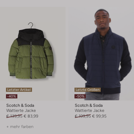
Letzter Artikel
Letzte Größen
-40%
-50%
Scotch & Soda
Scotch & Soda
Wattierte Jacke
Wattierte Jacke
€ 139,95
€ 83,99
€ 199,95
€ 99,95
+ mehr farben