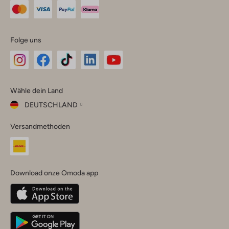
Folge uns
Omoda
Omoda
Omoda
Omoda
Omoda
Wähle dein Land
Instagram
Facebook
TikTok
LinkedIn
YouTube
DEUTSCHLAND
Wähle
Versandmethoden
dein
Schließ
Land
Nederland
België
(Nederlands)
Download onze Omoda app
Belgique
(Français)
Deutschland