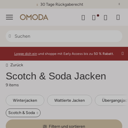
30 Tage Rückgaberecht
Menü
Logge dich ein
und shoppe mit Early Access bis zu
50 % Rabatt.
Zurück
Scotch & Soda
Jacken
9 items
Winterjacken
Wattierte Jacken
Übergangsjac
Scotch & Soda
Filtern und sortieren