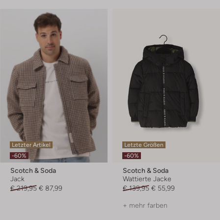
Letzter Artikel
Letzte Größen
-60%
-60%
Scotch & Soda
Scotch & Soda
Jack
Wattierte Jacke
€ 219,95
€ 87,99
€ 139,95
€ 55,99
+ mehr farben