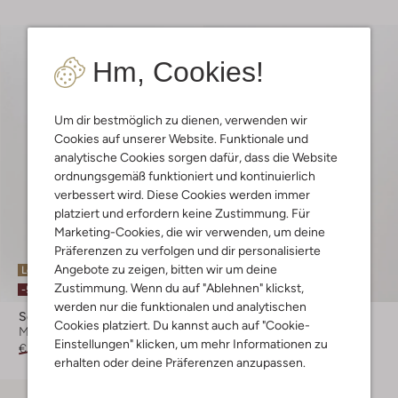
Hm, Cookies!
Um dir bestmöglich zu dienen, verwenden wir
Cookies auf unserer Website. Funktionale und
analytische Cookies sorgen dafür, dass die Website
ordnungsgemäß funktioniert und kontinuierlich
verbessert wird. Diese Cookies werden immer
platziert und erfordern keine Zustimmung. Für
Marketing-Cookies, die wir verwenden, um deine
Präferenzen zu verfolgen und dir personalisierte
Angebote zu zeigen, bitten wir um deine
Letzte Größen
Letzte Größen
Zustimmung. Wenn du auf "Ablehnen" klickst,
-50%
-60%
werden nur die funktionalen und analytischen
Scotch & Soda
Scotch & Soda
Cookies platziert. Du kannst auch auf "Cookie-
Mantel
Jack
Einstellungen" klicken, um mehr Informationen zu
€ 319,95
€ 159,95
€ 179,95
€ 71,95
erhalten oder deine Präferenzen anzupassen.