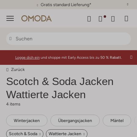
Gratis standard Lieferung*
Menü
Logge dich ein
und shoppe mit Early Access bis zu
50 % Rabatt.
Zurück
Scotch & Soda
Jacken
Wattierte Jacken
4 items
Winterjacken
Übergangsjacken
Mäntel
Scotch & Soda
Wattierte Jacken