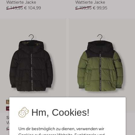
Wattierte Jacke
Wattierte Jacke
€ 149,95
€ 104,99
€ 199,95
€ 99,95
Letzte Größen
Letzter Artikel
-60%
-40%
Hm, Cookies!
Scotch & Soda
Scotch & Soda
Wattierte Jacke
Wattierte Jacke
€ 139,95
€ 55,99
€ 139,95
€ 83,99
Um dir bestmöglich zu dienen, verwenden wir
Cookies auf unserer Website. Funktionale und