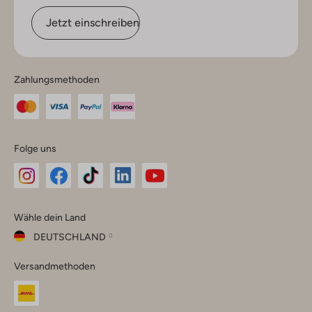
Jetzt einschreiben
Zahlungsmethoden
Folge uns
Omoda
Omoda
Omoda
Omoda
Omoda
Wähle dein Land
Instagram
Facebook
TikTok
LinkedIn
YouTube
DEUTSCHLAND
Wähle
Versandmethoden
dein
Schließ
Land
Nederland