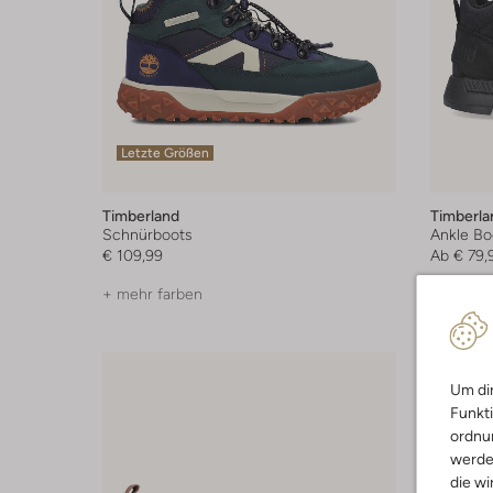
Letzte Größen
Timberland
Timberla
Schnürboots
Ankle Bo
€ 109,99
Ab
€ 79,
+ mehr farben
Um dir
Funkti
ordnun
werde
die wi