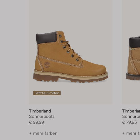
Letzte Größen
Timberland
Timberla
Schnürboots
Schnürb
€ 99,99
€ 79,95
+ mehr farben
+ mehr f