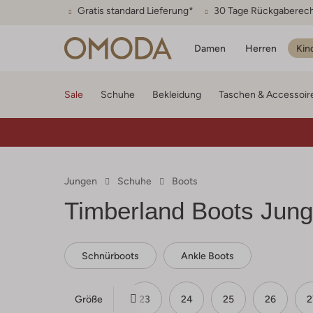
Gratis standard Lieferung*
30 Tage Rückgaberec
Damen
Herren
Kin
Sale
Schuhe
Bekleidung
Taschen & Accessoir
Jungen
Schuhe
Boots
Timberland
Boots Jun
Schnürboots
Ankle Boots
Größe
21
22
23
24
25
26
2