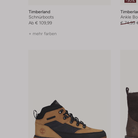
-30%
Timberland
Timberla
Schnürboots
Ankle Bo
Ab
€ 109,99
€ 74,99
+ mehr farben