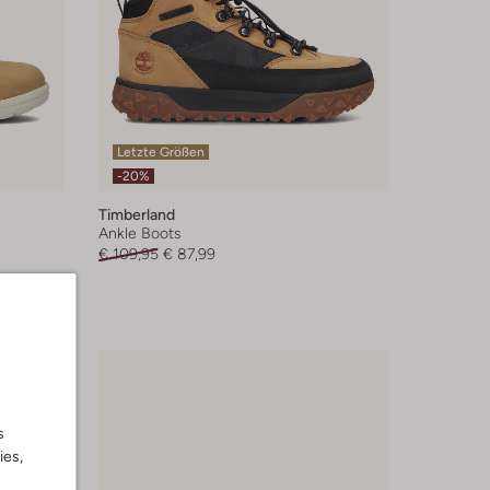
Letzte Größen
-20%
Timberland
Ankle Boots
€ 109,95
€ 87,99
s
ies,