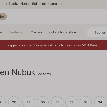
ht
Nachzahlung möglich mit Klarna
der
es
Neuheiten
Marken
Looks & Inspiration
Logge dich ein
und shoppe mit Early Access bis zu
50 % Rabatt.
gen Nubuk
22 items
7
28
29
30
31
32
33
34