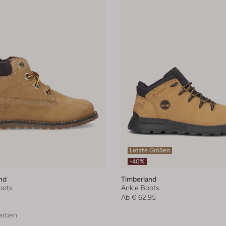
Letzte Größen
-40%
nd
Timberland
oots
Ankle Boots
Ab
€ 62,95
arben