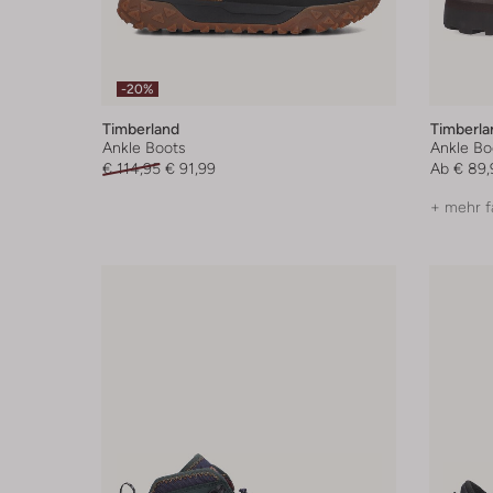
-20%
Timberland
Timberla
Ankle Boots
Ankle Bo
€ 114,95
€ 91,99
Ab
€ 89,
+ mehr f