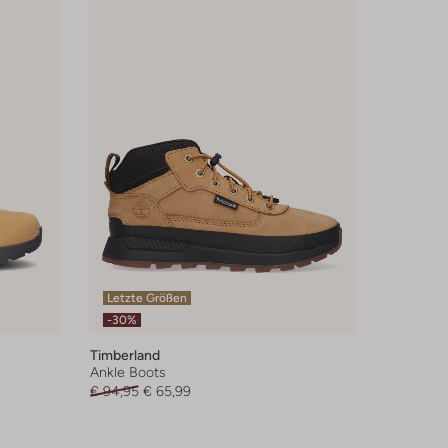
Letzte Größen
-30%
Timberland
Ankle Boots
€ 94,95
€ 65,99