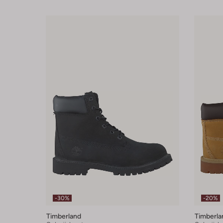
-30%
-20%
Timberland
Timberla