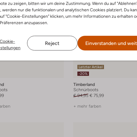
ote zu zeigen, bitten wir um deine Zustimmung. Wenn du auf "Ablehnen
t, werden nur die funktionalen und analytischen Cookies platziert. Du ka
uf "Cookie-Einstellungen" klicken, um mehr Informationen zu erhalten o
 Präferenzen anzupassen.
Cookie-
Reject
Einverstanden und weit
nstellungen
Letzter Artikel
-20%
nd
Timberland
oots
Schnürboots
99
€ 94,95
€ 75,99
arben
+ mehr farben