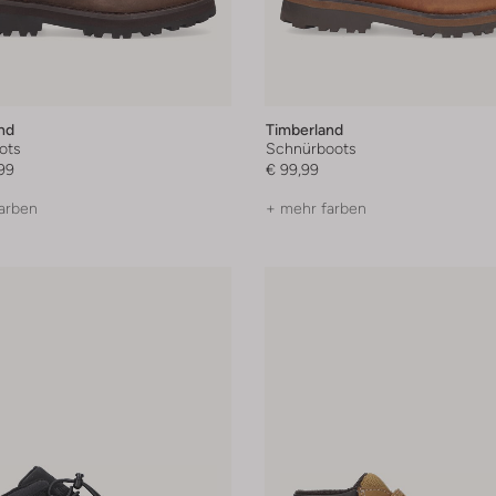
nd
Timberland
ots
Schnürboots
99
€ 99,99
arben
+ mehr farben