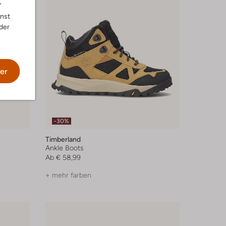
"
nnst
der
er
-30%
Timberland
Ankle Boots
Ab
€ 58,99
+ mehr farben