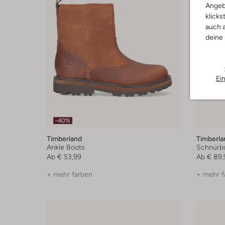
Angeb
klicks
auch a
deine
Ei
-40%
Timberland
Timberla
Ankle Boots
Schnürb
Ab
€ 53,99
Ab
€ 89,
+ mehr farben
+ mehr f