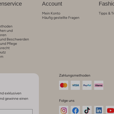
nservice
Account
Fashi
Mein Konto
Tipps & T
Häufig gestellte Fragen
ethoden
hen und
eren
 und Beschwerden
 und Pflege
srecht
hutz
um
Zahlungsmethoden
nd exklusiven
und gewinne einen
Folge uns