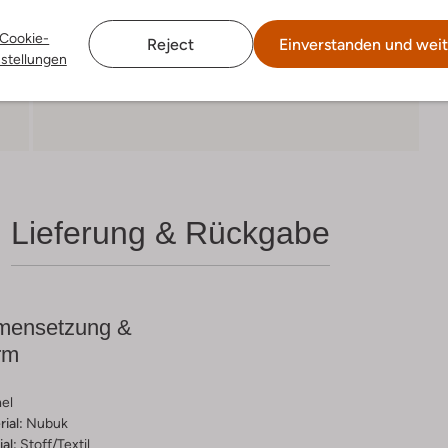
Cookie-
Reject
Einverstanden und weit
nstellungen
Lieferung & Rückgabe
ensetzung &
rm
el
ial:
Nubuk
al:
Stoff/textil