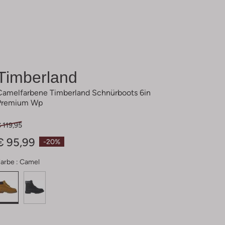
Timberland
Camelfarbene Timberland Schnürboots 6in
Premium Wp
 119,95
€ 95,99
-20%
arbe :
Camel