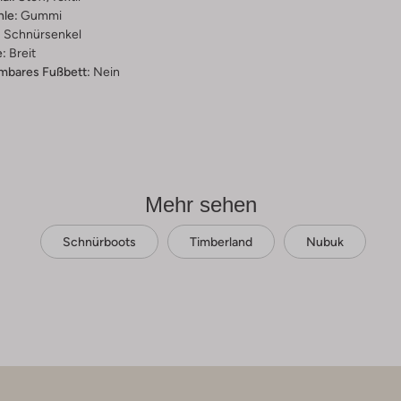
hle:
Gummi
:
Schnürsenkel
:
Breit
bares Fußbett:
Nein
Mehr sehen
Schnürboots
Timberland
Nubuk