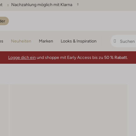
ht
Nachzahlung möglich mit Klarna
der
es
Neuheiten
Marken
Looks & Inspiration
Logge dich ein
und shoppe mit Early Access bis zu
50 % Rabatt.