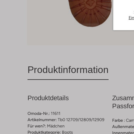
Ei
Produktinformation
Produktdetails
Zusamm
Passfo
Omoda-Nr.:
11611
Artikelnummer:
Tb0 12709/12809/12909
Farbe :
Cam
Für wen?:
Mädchen
Außenmater
Produktkategorie:
Boots
Innenmateri