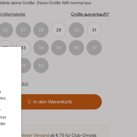
Wähle deine Größe:
Diese Größe fällt normal aus
Größentabelle
Größe ausverkauft?
26
27
28
29
30
31
32
33
34
35
36
37
38
39
40
hnliche Artikel
s
ies,
In den Warenkorb
"
nnst
der
Kostenloser Versand
ab € 75 für Club-Omoda