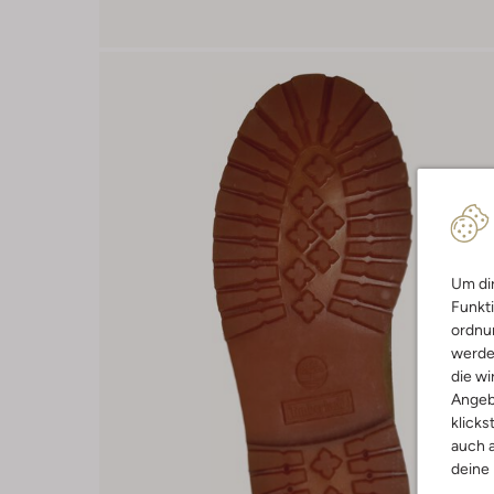
Um dir
Funkti
ordnun
werde
die wi
Angeb
klicks
auch a
deine