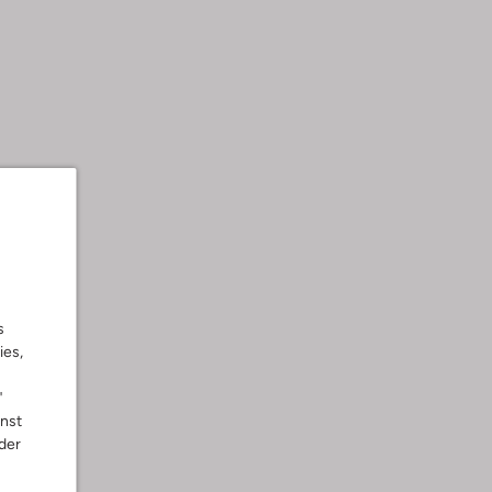
s
ies,
"
nnst
der