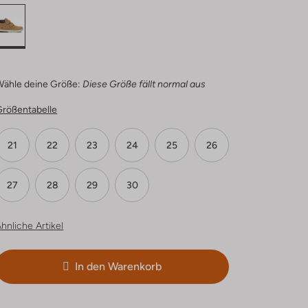
Wähle deine Größe:
Diese Größe fällt normal aus
Größentabelle
21
22
23
24
25
26
27
28
29
30
hnliche Artikel
In den Warenkorb