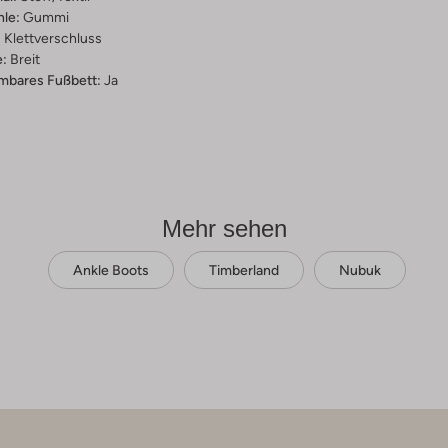
hle:
Gummi
:
Klettverschluss
:
Breit
bares Fußbett:
Ja
Mehr sehen
Ankle Boots
Timberland
Nubuk