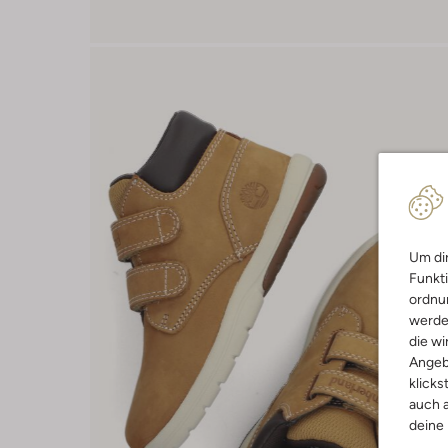
Um dir
Funkti
ordnun
werde
die wi
Angeb
klicks
auch a
deine