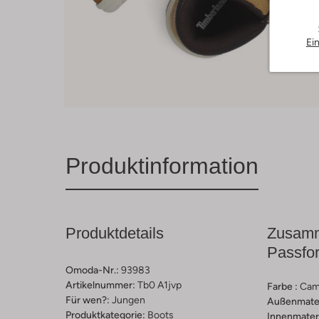
Ei
Produktinformation
Produktdetails
Zusamm
Passfo
Omoda-Nr.:
93983
Artikelnummer:
Tb0 A1jvp
Farbe :
Cam
Für wen?:
Jungen
Außenmater
Produktkategorie:
Boots
Innenmateri