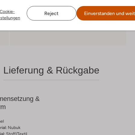
Cookie-
Reject
Einverstanden und weit
nstellungen
Lieferung & Rückgabe
ensetzung &
rm
el
ial:
Nubuk
al:
Stoff/textil