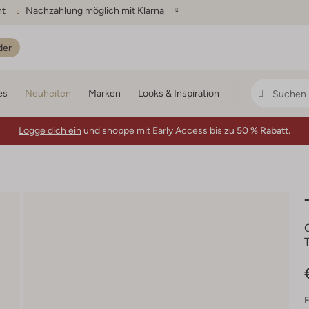
ht
Nachzahlung möglich mit Klarna
der
es
Neuheiten
Marken
Looks & Inspiration
Logge dich ein
und shoppe mit Early Access bis zu
50 % Rabatt.
F