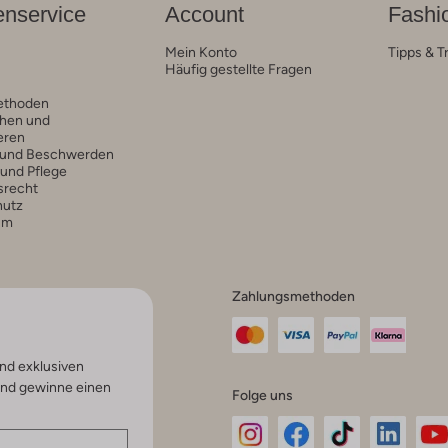
nservice
Account
Fashi
Mein Konto
Tipps & T
Häufig gestellte Fragen
ethoden
hen und
eren
 und Beschwerden
 und Pflege
srecht
hutz
um
Zahlungsmethoden
nd exklusiven
und gewinne einen
Folge uns