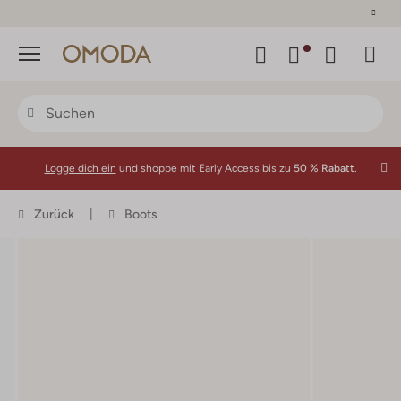
30 Tage Rückgaberecht
Menü
Logge dich ein
und shoppe mit Early Access bis zu
50 % Rabatt.
Zurück
Boots