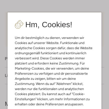
Kostenloser Versand
ab € 75 für Club-Omoda
Hm, Cookies!
Mitglieder in Deutschland
Kauf auf Rechnung
30 Tagen
Rückgaberecht
Um dir bestmöglich zu dienen, verwenden wir
Cookies auf unserer Website. Funktionale und
analytische Cookies sorgen dafür, dass die Website
ordnungsgemäß funktioniert und kontinuierlich
verbessert wird. Diese Cookies werden immer
Produktinformation
platziert und erfordern keine Zustimmung. Für
Marketing-Cookies, die wir verwenden, um deine
Präferenzen zu verfolgen und dir personalisierte
Lieferung & Rückgabe
Angebote zu zeigen, bitten wir um deine
Zustimmung. Wenn du auf "Ablehnen" klickst,
werden nur die funktionalen und analytischen
Cookies platziert. Du kannst auch auf "Cookie-
Einstellungen" klicken, um mehr Informationen zu
Mehr sehen
erhalten oder deine Präferenzen anzupassen.