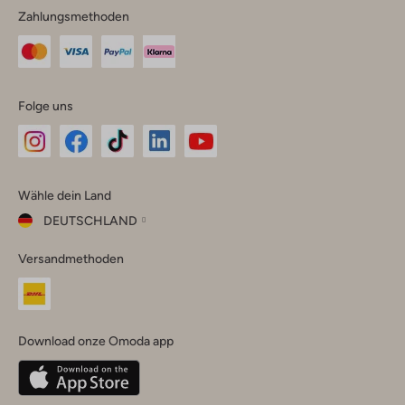
Zahlungsmethoden
Folge uns
Omoda
Omoda
Omoda
Omoda
Omoda
Wähle dein Land
Instagram
Facebook
TikTok
LinkedIn
YouTube
DEUTSCHLAND
Wähle
Versandmethoden
dein
Schließ
Land
Nederland
België
(Nederlands)
Download onze Omoda app
Belgique
(Français)
Deutschland